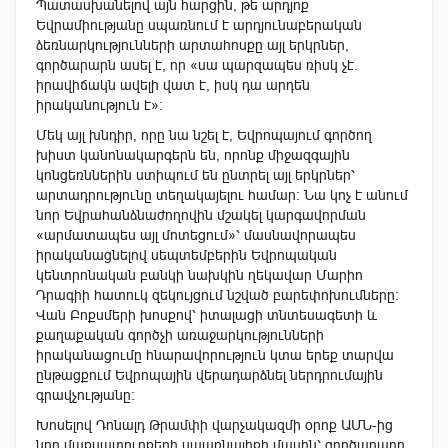
Պատասխանելով այն հարցին, թե արդյոք
Եվրամիությանը սպառնում է արդյունաբերական
ձեռնարկությունների արտահոսքը այլ երկրներ,
գործարարն ասել է, որ «սա պարզապես ռիսկ չէ.
իրավիճակն ավելի վատ է, իսկ դա արդեն
իրականություն է»:
Մեկ այլ խնդիր, որը նա նշել է, Եվրոպայում գործող
խիստ կանոնակարգերն են, որոնք միջազգային
կոնցեռններին ստիպում են ընտրել այլ երկրներ՝
արտադրությունը տեղակայելու համար: Նա կոչ է անում
նոր Եվրահանձնաժողովին մշակել կարգավորման
«արմատապես այլ մոտեցում»՝ մասնավորապես
իրականացնելով սեպտեմբերին Եվրոպական
կենտրոնական բանկի նախկին ղեկավար Մարիո
Դրագիի հատուկ զեկույցում նշված բարեփոխումները:
Վան Բոքսմերի խոսքով՝ իտալացի տնտեսագետի և
քաղաքական գործչի առաջարկությունների
իրականացումը հնարավորություն կտա երեք տարվա
ընթացքում Եվրոպային վերադարձնել ներդրումային
գրավչությանը:
Խոսելով Դոնալդ Թրամփի վարչակազմի օրոք ԱՄՆ-ից
նոր մաքսատուրքերի սպառնալիքի մասին՝ գործարարը