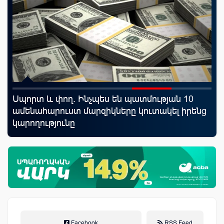
Սպորտ և փող. Ինչպես են պատմության 10
Կո
ամենահարուստ մարզիկները կուտակել իրենց
ռա
կարողությունը
հա
նպ
Facebook
RSS Feed