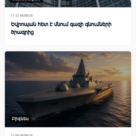
17:15 06/08/26
Եվրոպան հետ է մնում գազի գնումների
ծրագրից
Բիզնես
17:00 06/08/26