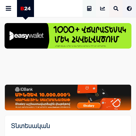
Աշխատավարձի Հաշվիչ
Տնտեսական