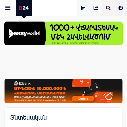
Աշխատավարձի Հաշվիչ
Տնտեսական