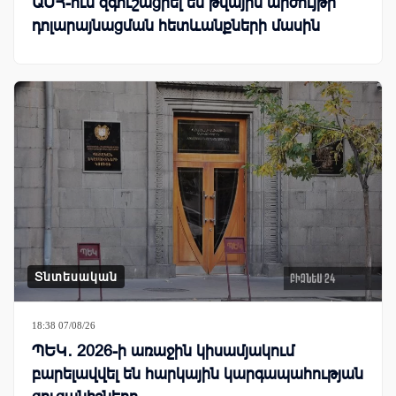
ԱՄՀ-ում զգուշացրել են թվային արժույթի
դոլարայնացման հետևանքների մասին
Տնտեսական
18:38 07/08/26
ՊԵԿ․ 2026-ի առաջին կիսամյակում
բարելավվել են հարկային կարգապահության