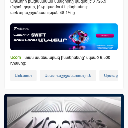
առևտրի բացասական մնացորդը կազմել է 3 726.9
միլիոն դոլար, ինչը կազմում է ընդհանուր
առևտրաշրջանառության 48.1%-ը։
Ucom
- տան ամենաարագ ինտերնետը՝ սկսած 6,500
դրամից:
Առևտուր
Առևտրաշրջանառություն
Արտաքին Առ