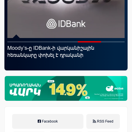
Moody’s-ը IDBank-ի վարկանիշային
Ֆա
աղը
հեռանկարը փոխել է դրականի
նե
առ
Facebook
RSS Feed