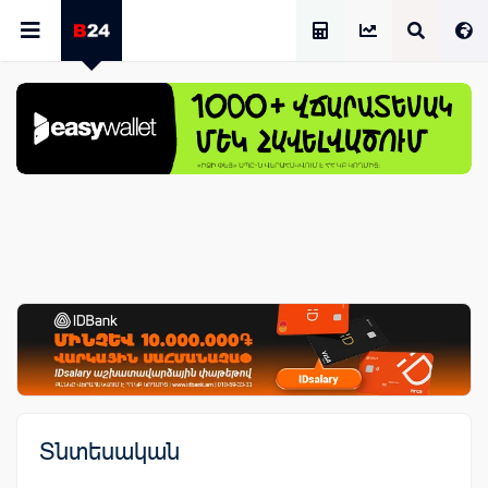
Աշխատավարձի Հաշվիչ
Տնտեսական