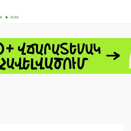
50
+0.50
50
+1.00
-8.22
60.06
+4.14
 - 13791.00
-0.12
8.00
+2.50
0
+1.43
 - 1.1535
+0.25
 - 1.3454
+0.21
1
NASDAQ - 26584.99
+2.59
TOPIX - 4046.17
+2.13
0.24
SSEC - 3878.43
+1.47
CAC40 - 8666.63
+0.61
- 493.12
-0.21
VER - 692
+8.03