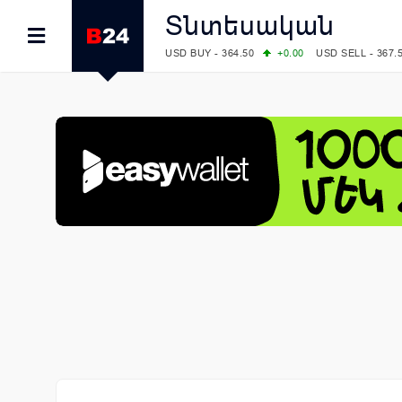
Տնտեսական
USD BUY - 364.50
+0.00
USD SELL - 367.
EUR BUY - 418.00
+1.00
EUR SELL - 425.
OIL: BRENT - 78.28
-7.91
WTI - 74.52
COMEX: GOLD - 4129.50
+1.79
SILVER - 
COMEX: PLATINUM - 1769.70
+6.98
LME: ALUMINIUM - 3184.00
-0.27
COPPER
LME: NICKEL - 17249.00
+0.09
TIN - 5526
LME: LEAD - 1877.50
-1.00
ZINC - 3643.0
FOREX: USD/JPY - 157.49
-0.06
EUR/GBP
FOREX: EUR/USD - 1.1535
+0.25
GBP/USD
STOCKS RUS: RTSI - 881.14
-1.02
STOCKS US: DOW JONES - 54085.88
+1.7
STOCKS US: S&P 500 - 7736.52
+1.79
STOCKS JAPAN: NIKKEI - 66300.44
+3.66
STOCKS CHINA: HANG SENG - 25915.82
+
STOCKS EUR: FTSE100 - 10879.38
+0.20
STOCKS EUR: DAX - 26202.35
+0.77
05/08/2026 CBA: USD - 366.14
-0.87
GBP 
05/08/2026 CBA: EURO - 422.56
+0.06
05/08/2026 CBA: GOLD - 48078
+547
SIL