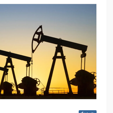
կայացել է
Ucom-ը և FPWC-ն Գնիշիկում արևային
եմայով
էներգիայի միջոցով կապահովեն վայրի
բնության շուրջօրյա մշտադիտարկումը