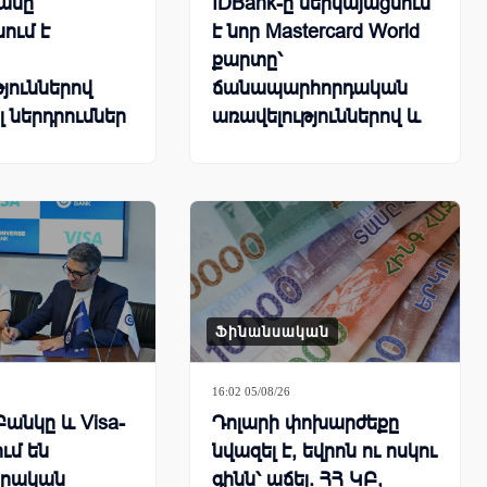
անը
IDBank-ը ներկայացնում
ում է
է նոր Mastercard World
քարտը՝
յուններով
ճանապարհորդական
լ ներդրումներ
առավելություններով և
հատուկ արշավով
Ֆինանսական
16:02 05/08/26
Բանկը և Visa-
Դոլարի փոխարժեքը
ում են
նվազել է, եվրոն ու ոսկու
րական
գինն՝ աճել. ՀՀ ԿԲ,