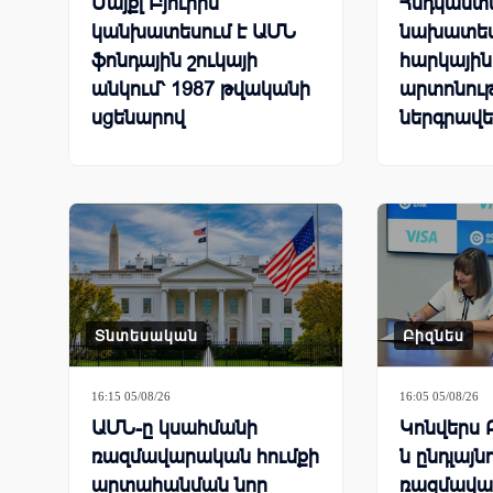
Մայքլ Բյուրին
Հնդկաստ
կանխատեսում է ԱՄՆ
նախատես
ֆոնդային շուկայի
հարկային
անկում՝ 1987 թվականի
արտոնութ
սցենարով
ներգրավե
Տնտեսական
Բիզնես
16:15 05/08/26
16:05 05/08/26
ԱՄՆ-ը կսահմանի
Կոնվերս 
ռազմավարական հումքի
ն ընդլայն
արտահանման նոր
ռազմավա