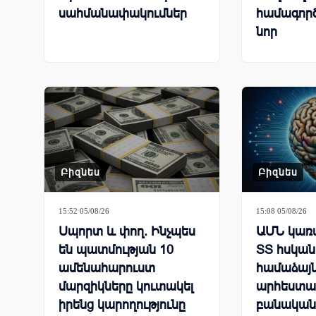
սահմանափակումներ
համագործ
նոր
հաճախոր
լուծումն
նպատակ
Բիզնես
Բիզնես
15:52 05/08/26
15:08 05/08/26
Սպորտ և փող. Ինչպես
ԱՄՆ կառա
են պատմության 10
ՏՏ հսկան
ամենահարուստ
համաձայն
մարզիկները կուտակել
արհեստա
իրենց կարողությունը
բանական