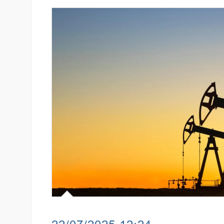
նում է նոր Mastercard
Ֆասթ Բանկի աջակցությամբ 
անապարհորդական
մետաբոլիկ համախտանիշի թ
ով և հատուկ արշավով
համաժողով