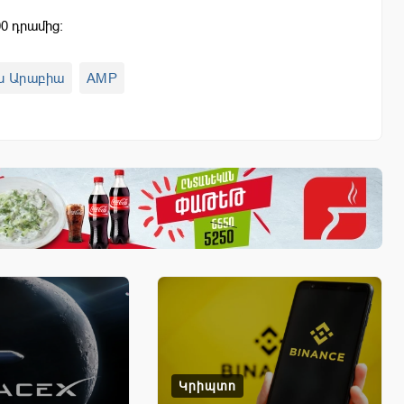
0 դրամից:
ն Արաբիա
AMP
Կրիպտո