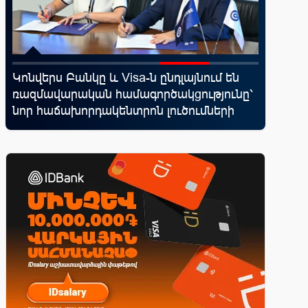
Կոնվերս Բանկը և Visa-ն ընդլայնում են
Սպորտ և
ռազմավարական համագործակցությունը՝
10 ամեն
նոր հաճախորդակենտրոն լուծումների
իրենց կ
զարգացման նպատակով