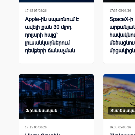
17:45 05/08/26
17:35 05/08/26
Apple-ին սպառնում է
SpaceX-ի
ավելի քան 30 մլրդ
արբանյա
դոլարի հայց՝
հավակնու
լուսանկարներում
մեծացնում
դեմքերի ճանաչման
մրցակիցն
գործառույթի
պատճառով
Ֆինանսական
Տնտեսակ
17:15 05/08/26
16:35 05/08/26