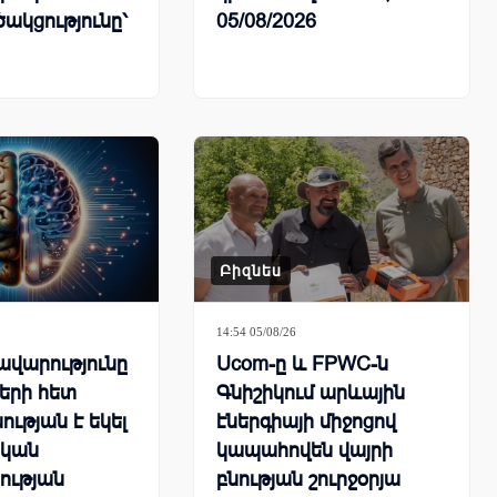
ակցությունը՝
05/08/2026
դակենտրոն
երի զարգացման
ով
Բիզնես
14:54 05/08/26
վարությունը
Ucom-ը և FPWC-ն
երի հետ
Գնիշիկում արևային
ության է եկել
էներգիայի միջոցով
կան
կապահովեն վայրի
ության
բնության շուրջօրյա