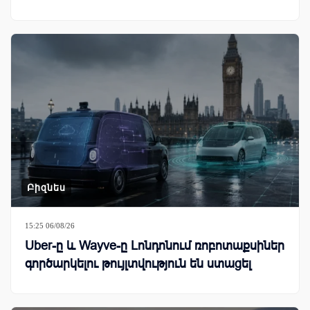
Բիզնես
15:25 06/08/26
Uber-ը և Wayve-ը Լոնդոնում ռոբոտաքսիներ
գործարկելու թույլտվություն են ստացել