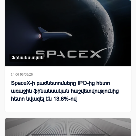
Ֆինանսական
14:00 06/08/26
SpaceX-ի բաժնետոմսերը IPO-ից հետո
առաջին ֆինանսական հաշվետվությունից
հետո նվազել են 13.6%-ով