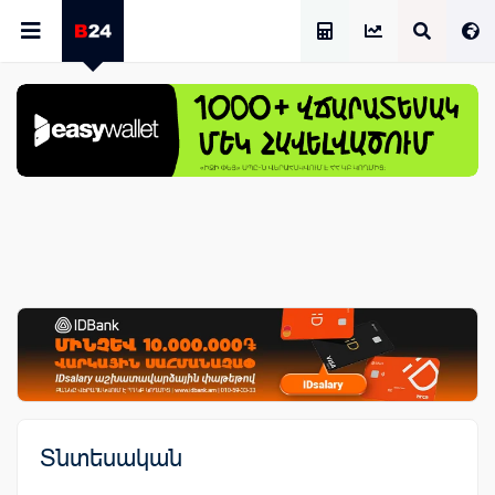
Աշխատավարձի Հաշվիչ
Տնտեսական