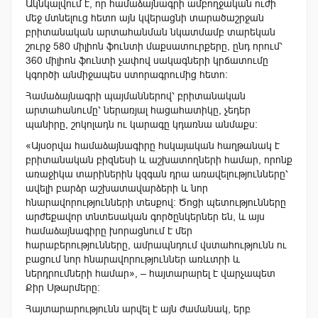
Ակնկալվում է, որ համաձայնագրի ամբողջական ուժի
մեջ մտնելուց հետո այն կվերացնի տարածաշրջան
բրիտանական արտահանման նկատմամբ տարեկան
շուրջ 580 միլիոն ֆունտի մաքսատուրքերը, ընդ որում՝
360 միլիոն ֆունտի չափով սակագների կրճատումը
կգործի անմիջապես ստորագրումից հետո։
Համաձայնագրի պայմաններով՝ բրիտանական
արտահանումը՝ ներառյալ հացահատիկը, չեդեր
պանիրը, շոկոլադն ու կարագը կդառնա անմաքս։
«Այսօրվա համաձայնագիրը հսկայական հաղթանակ է
բրիտանական բիզնեսի և աշխատողների համար, որոնք
առաջիկա տարիներին կզգան դրա առավելությունները՝
ավելի բարձր աշխատավարձերի և նոր
հնարավորությունների տեսքով: Ծոցի պետությունները
արժեքավոր տնտեսական գործընկերներ են, և այս
համաձայնագիրը խորացնում է մեր
հարաբերությունները, ամրապնդում վստահությունն ու
բացում նոր հնարավորություններ առևտրի և
ներդրումների համար», – հայտարարել է վարչապետ
Քիր Սթարմերը։
Հայտարարությունն արվել է այն ժամանակ, երբ