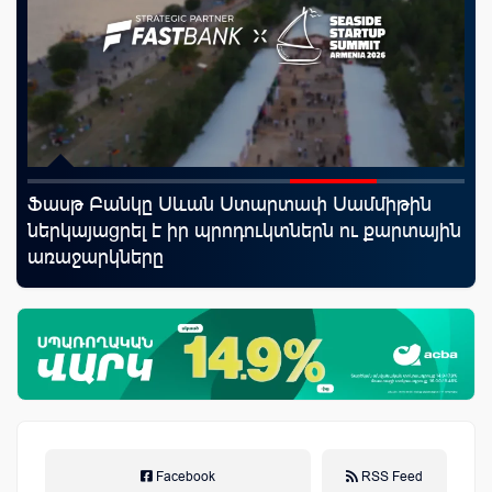
Ֆասթ Բանկը Սևան Ստարտափ Սամմիթին
Mo
նց
ներկայացրել է իր պրոդուկտներն ու քարտային
հե
առաջարկները
Facebook
RSS Feed