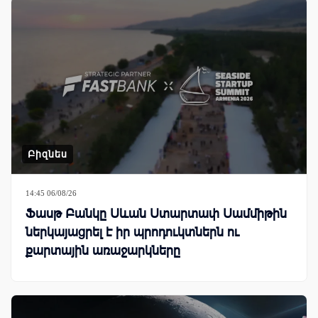
Բիզնես
14:45 06/08/26
Ֆասթ Բանկը Սևան Ստարտափ Սամմիթին
ներկայացրել է իր պրոդուկտներն ու
քարտային առաջարկները