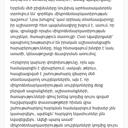
Երբեմն մեծ բիզնեսները նույնիսկ արհեստականորեն
տրոհվում են՝ գործելու միկրոձեռնարկատիրության
դաշտում: Նրա խոսքով՝ կամ օրինակ տնտեսավարողը
իր աշխատողի հետ պայմանագիրը խզում է, ասում, որ
գնա, գրանցվի որպես միկրոձեռնարկատիրության
սուբյեկտ, ծառայություն մատուցի: Ըստ Ալավերդյանի՝
այսպիսով խաթարվում են իրական աշխատանքային
հարաբերությունները, ինչը հետագայում խնդիր է նաև
ստաժի, կենսաթոշակի ձևավորման առումով:
«Երկրորդ կարևոր փոփոխությունը, որն այս
համակարգին է վերաբերում, սակայն, թերևս,
հասցեագրված է շահութահարկ վճարող մեծ
տնտեսավարող սուբյեկտներին, այն է, որ
միկրոձեռնարկատիրության սուբյեկտներից ձեռք
բերված ապրանքների, աշխատանքների,
ծառայությունների գծով իրենց կողմից դուրս գրված
հաշվարկային փաստաթղթերի հիման վրա
շահութահարկով հարկման համակարգում ծախսեր չեն
կատարվելու, այսինքն՝ հարկվող եկամուտներ չեն
նվազեցվելու: Ավելի պարզ ասած՝
միկրոձեռնարկատիրության սուբյեկտների կողմից դուրս