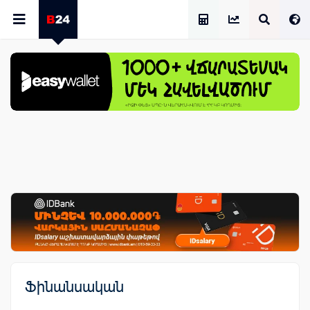
Աշխատավարձի Հաշվիչ
Ֆինանսական