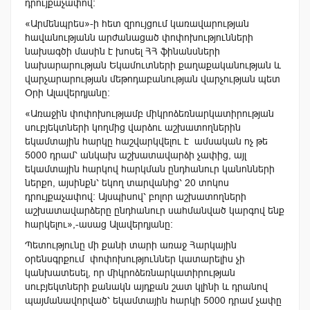
դրույքաչափով:
«Արմենպրես»-ի հետ զրույցում կառավարության
հավանությանն արժանացած փոփոխությունների
նախագծի մասին է խոսել ՀՀ ֆինանսների
նախարարության Եկամուտների քաղաքականության և
վարչարարության մեթոդաբանության վարչության պետ
Օրի Ալավերդյանը:
«Առաջին փոփոխությամբ միկրոձեռնարկատիրության
սուբյեկտների կողմից վարձու աշխատողներին
եկամտային հարկը հաշվարկվելու է ամսական ոչ թե
5000 դրամ՝ անկախ աշխատավարձի չափից, այլ
եկամտային հարկով հարկման ընդհանուր կանոնների
ներքո, այսինքն՝ եկող տարվանից՝ 20 տոկոս
դրույքաչափով: Այսպիսով՝ բոլոր աշխատողների
աշխատավարձերը ընդհանուր սահմանված կարգով ենք
հարկելու»,-ասաց Ալավերդյանը:
Պետությունը մի քանի տարի առաջ Հարկային
օրենսգրքում փոփոխություններ կատարելիս չի
կանխատեսել, որ միկրոձեռնարկատիրության
սուբյեկտների քանակն այդքան շատ կլինի և դրանով
պայմանավորված՝ եկամտային հարկի 5000 դրամ չափը