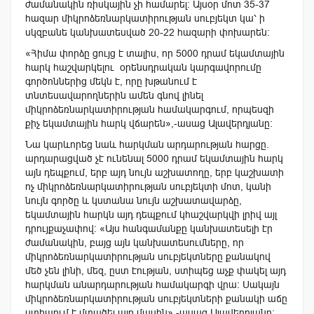
ժամանակին ռիսկային չի համարել: Այսօր մոտ 35-37
հազար միկրոձեռնարկատիրության սուբյեկտ կա՝ ի
սկզբանե կանխատեսված 20-22 հազարի փոխարեն:
«Հիմա փորձը ցույց է տալիս, որ 5000 դրամ եկամտային
հարկ հաշվարկելու օրենսդրական կարգավորումը
գործոններից մեկն է, որը խթանում է
տնտեսավարողներին ամեն գնով լինել
միկրոձեռնարկատիրության համակարգում, որպեսզի
քիչ եկամտային հարկ վճարեն»,-ասաց Ալավերդյանը:
Նա կարևորեց նաև հարկման արդարության հարցը.
արդարացված չէ ունենալ 5000 դրամ եկամտային հարկ
այն դեպքում, երբ այդ նույն աշխատողը, երբ կաշխատի
ոչ միկրոձեռնարկատիրության սուբյեկտի մոտ, կանի
նույն գործը և կստանա նույն աշխատավարձը,
եկամտային հարկն այդ դեպքում կհաշվարկվի լրիվ այլ
դրույքաչափով: «Այս հանգամանքը կանխատեսելի էր
ժամանակին, բայց այն կանխատեսումները, որ
միկրոձեռնարկատիրության սուբյեկտները քանակով
մեծ չեն լինի, մեզ, ըստ էության, ստիպեց աչք փակել այդ
հարկման անարդարության համակարգի վրա: Սակայն
միկրոձեռնարկատիրության սուբյեկտների քանակի աճը
ստիպում է մտածել այդ մասին»,-ասաց Ալավերդյանը: