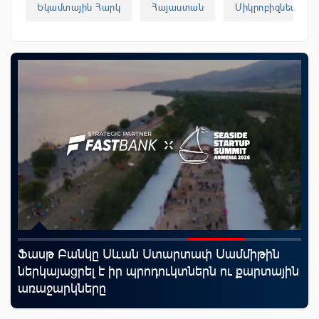
Եկամտային Հարկ
Հայաստան
Միկրոբիզնես
Ֆասթ Բանկը Սևան Ստարտափ Սամմիթին
Uc
ներկայացրել է իր պրոդուկտներն ու քարտային
«Մ
առաջարկները