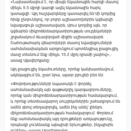
«Նախատեսվում է, որ միայն եկամտային հարկի մասով
մինչև 5.5 մլրդի կարգի ավել եկամտային հարկ
կստացվի: Այդ հաշվարկները կատարվել են՝մի կողմից
հիմք ընդունելով, որ բոլոր աշխատողներին կվճարվի
նվազագույն աշխատավարձ, մյուս կողմից այն, որ
կվճարեն միկրոձեռնարկատիրության սուբյեկտների
շրջանակում ձևավորված միջին աշխատավարձ:
Շահութահարկ վճարողների մասով նվազեցումների
սահմանափակման արդյունքում պոտենցիալ լրացուցիչ
մասը տեսնում ենք մինչև 15.2 մլրդ դրամի չափով»,-
ասաց Ալավերդյանը:
Այդ լրացուցիչ եկամուտները, որոնք կանխատեսվում,
ակնկալվում են, ըստ նրա, այսօր բյուջեի բեռ են:
«Փոփոխությունների նպատակն է փորձել
սահմանափակել այն գայթակղիչ կարգավորումները,
որոնք կան միկրոձեռնարկատիրության համակարգում,
և որոնք տնտեսավարող սուբյեկտներին շահադրդում են
ամեն գնով տեղավորվել, ամեն ինչ անել՝ լինելու
միկրոձեռնարկատիրության համակարգում: Փորձում
ենք սահմանափակել այդ դրույթների առկայությունը,
որպեսզի չունենանք այնպիսի երևույթներ, ինչպիսին
ունենք»,-ասաց Ալավերդյանը: