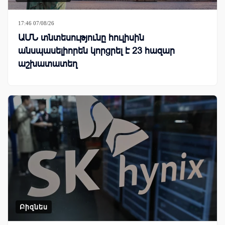
17:46 07/08/26
ԱՄՆ տնտեսությունը հուլիսին
անսպասելիորեն կորցրել է 23 հազար
աշխատատեղ
Բիզնես