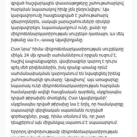
գրված հաշվարկային փաստաթղթերը շահութահարկով
հարկման նպատակով հիմք չեն ընդունվելու: Այս
կարգավորումը հասցեագրված է շահութահարկ
վճարողներին, սակայն չարաշահումների ռիսկեր
կարգավորելու նպատակադրում ունի, քանի որ
միկրոձեռնարկատիրության սուբյեկտ դառնալու ևս մեկ
խթանը սա է»,-ասաց Ալավերդյանը:
Ըստ նրա՝ հիմա միկրոձեռնարկատիրության սուբյեկտը
մինչև 24 մլն դրամի սահմաններում որքան ուզում է,
հաշիվ ապրանքագրեր, վավերագրեր կարող է դուրս
գրել մեծ բիզնեսներին, իսկ դրանք առանց որևէ
սահմանափակման կարողանում են նվազեցնել իրենց
շահութահարկի գումարը: Այսպիսով` այս առաջարկը
նպատակ ունի միկրոձեռնարկատիրության հարկման
համակարգն ավելի հասցեական դարձնել, սկզբնապես
դրված թիրախին մոտեցնել: Ըստ Ալավերդյանի՝
սկզբնապես դրված թիրախը նա է եղել, որ համակարգը
սպասարկի վերջնական սպառմանն ուղղված
գործարքներ, բայց, հիմա տեսնում են, որ շատ
դեպքերում այն միջանկյալ սպառում է սպասարկում:
Երրորդ փոփոխությամբ միկրոձեռնարկատիրության