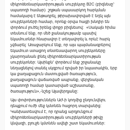
միկրոձեռնարկատիրության սուբյեկտը B2C (բիզնեսը՝
սպառողի համար) շղթան սպասարկող հարկման
համակարգ է ենթադրել, թիրախավորված է եղել այն
սուբյեկտների համար, որոնք օրվա հացի խնդիր են
փորձում լուծել իրենց փոքր բիզնեսով: «Սակայն հիմա
տեսնում ենք, որ մեծ քանակությամբ պասիվ
եկամուտներ հնարավոր է տեղավորել և որևէ հարկ
չվճարել: Առաջարկում ենք, որ այս պայմանագրերով
եկամուտ ստացող տնտեսավարող սուբյեկտները
չկարողանան լինել միկրոձեռնարկատիրության
սուբյեկտներ: Այսինքն՝ փորձում ենք շրջանակը
նեղացնելով տանել սկզբում դրված իր նպատակին, երբ
կա քաղաքացուն մատուցված ծառայություն,
քաղաքացուն վաճառված ապրանք, վերջնական
սպառողի համար կատարված աշխատանք,
ծառայություն»,-նշեց Ալավերդյանը:
Այս փոփոխություններն ԱԺ-ի կողմից ընդունվելու
դեպքում ուժի մեջ կմտնեն հաջորդ տարվանից:
Կանխատեսվում է, որ դրանց արդյունքում
միկրոձեռնարկատիրության սուբյեկտների թիվը
կնվազի, բյուջե կմտնեն ավելի շատ եկամուտներ: