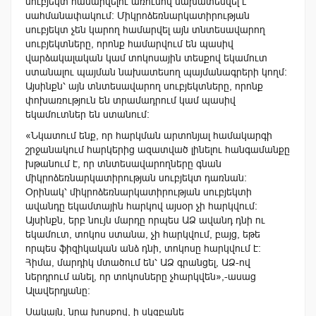
սուբյեկտ համարվելու առումով նախատեսվել է
սահմանափակում: Միկրոձեռնարկատիրության
սուբյեկտ չեն կարող համարվել այն տնտեսավարող
սուբյեկտները, որոնք համարվում են պասիվ
վարձակալական կամ տոկոսային տեսքով եկամուտ
ստանալու պայման նախատեսող պայմանագրերի կողմ:
Այսինքն՝ այն տնտեսավարող սուբյեկտները, որոնք
փոխառություն են տրամադրում կամ պասիվ
եկամուտներ են ստանում:
«Նկատում ենք, որ հարկման արտոնյալ համակարգի
շրջանակում հարկերից ազատված լինելու հանգամանքը
խթանում է, որ տնտեսավարողները գնան
միկրոձեռնարկատիրության սուբյեկտ դառնան:
Օրինակ՝ միկրոձեռնարկատիրության սուբյեկտի
ավանդը եկամտային հարկով այսօր չի հարկվում:
Այսինքն, երբ նույն մարդը որպես ԱՁ ավանդ դնի ու
եկամուտ, տոկոս ստանա, չի հարկվում, բայց, եթե
որպես ֆիզիկական անձ դնի, տոկոսը հարկվում է:
Հիմա, մարդիկ մտածում են՝ ԱՁ գրանցել, ԱՁ-ով
ներդրում անել, որ տոկոսները չհարկվեն»,-ասաց
Ալավերդյանը:
Սակայն, նրա խոսքով, ի սկզբանե