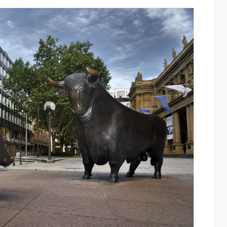
յալները»․
Moody’s-ը IDBank-ի վարկանիշային
րանոցների
հեռանկարը փոխել է դրականի