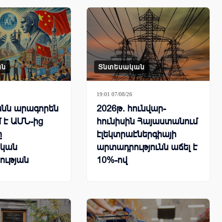
ան
Տնտեսական
19:01 07/08/26
նն արագորեն
2026թ. հունվար-
 է ԱՄՆ-ից
հունիսին Հայաստանում
ը
էլեկտրաէներգիայի
կան
արտադրությունն աճել է
ության
10%-ով
րհային
քում