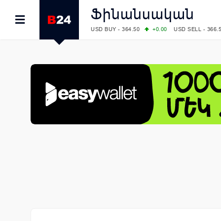
Ֆինանսական
USD BUY - 364.50
+0.00
USD SELL - 366.
EUR BUY - 419.00
+1.00
EUR SELL - 425.
OIL: BRENT - 82.38
-1.22
WTI - 78.18
COMEX: GOLD - 4340.70
+2.33
SILVER - 
COMEX: PLATINUM - 1759.60
+0.55
LME: ALUMINIUM - 3184.00
-0.27
COPPER
LME: NICKEL - 17249.00
+0.09
TIN - 5526
LME: LEAD - 1877.50
-1.00
ZINC - 3643.0
FOREX: USD/JPY - 157.76
-0.39
EUR/GBP
FOREX: EUR/USD - 1.1558
+0.32
GBP/USD
STOCKS RUS: RTSI - 874.64
-1.12
STOCKS US: DOW JONES - 54036.93
+0.2
STOCKS US: S&P 500 - 7757.64
+0.62
STOCKS JAPAN: NIKKEI - 65606.71
-0.12
STOCKS CHINA: HANG SENG - 25668.03
+
STOCKS EUR: FTSE100 - 10901.09
+0.31
STOCKS EUR: DAX - 26319.45
+0.69
07/08/2026 CBA: USD - 366.17
-0.08
GBP 
07/08/2026 CBA: EURO - 422.12
-0.61
07/08/2026 CBA: GOLD - 50244
+710
SIL