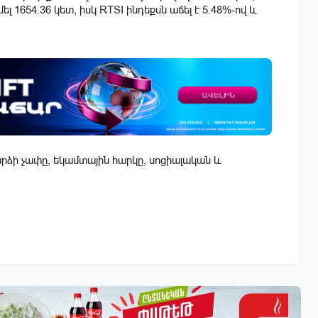
լ 1654.36 կետ, իսկ RTSI ինդեքսն աճել է 5.48%-ով և
ձի չափը, եկամտային հարկը, սոցիալական և