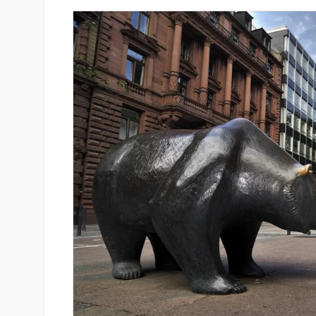
յամբ ներկայացվեց
«Շտապ հաստատեք քարտի տվ
անիներին» կրթական
IDBank-ը զգուշացնում է հյու
ամրագրման հետ կապված
զեղծարարությունների մասին