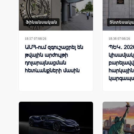
Ֆինանսական
Տնտեսակ
18:57 07/08/26
18:38 07/08/26
ԱՄՀ-ում զգուշացրել են
ՊԵԿ․ 202
թվային արժույթի
կիսամյակ
դոլարայնացման
բարելավվ
հետևանքների մասին
հարկային
կարգապա
ցուցանիշ