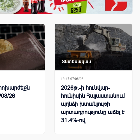
Տնտեսական
19:47 07/08/26
ի փոխարժեքն
2026թ․-ի հունվար-
/08/26
հունիսին Հայաստանում
պղնձի խտանյութի
արտադրությունը աճել է
31․4%-ով