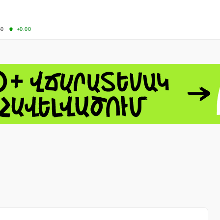
50
+0.00
00
+0.50
+0.23
63.33
+3.08
 - 13791.00
-0.12
8.00
+2.50
0
+1.43
 - 1.1558
+0.32
 - 1.3488
+0.30
8
NASDAQ - 26690.62
+1.30
TOPIX - 4074.93
+0.47
0.54
SSEC - 3940.04
+1.02
CAC40 - 8714.93
+0.17
- 492.1
-0.98
VER - 726.78
+5.37