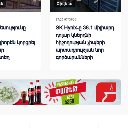
ան
Բիզնես
17:25 07/08/26
սությունը
SK Hynix-ը 38.1 միլիարդ
դոլար կներդնի
իորեն կորցրել
հիշողության չիպերի
ար
արտադրության նոր
տեղ
գործարանների
կառուցման համար