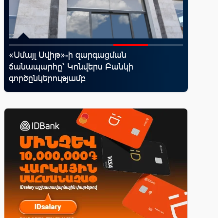
«Սմայլ Սվիթ»-ի զարգացման
Ֆասթ Բ
ճանապարհը՝ Կոնվերս Բանկի
Սամմիթի
գործընկերությամբ
պրոդուկ
առաջար