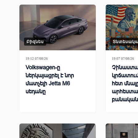
Բիզնես
Տնտեսակ
19:12 07/08/26
19:07 07/08/26
Volkswagen-ը
Չինաստա
ներկայացրել է նոր
կրճատում
մատչելի Jetta M6
հետ մնալ
սեդանը
արհեստա
բանական
համաշխա
մրցավազ