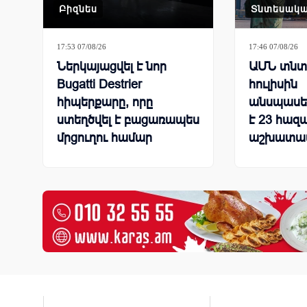
Բիզնես
Տնտեսակ
17:53 07/08/26
17:46 07/08/26
Ներկայացվել է նոր
ԱՄՆ տնտե
Bugatti Destrier
հուլիսին
հիպերքարը, որը
անսպասել
ստեղծվել է բացառապես
է 23 հազ
մրցուղու համար
աշխատա