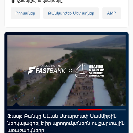
դրոշմանիշային վճարները
Բորսաներ
Թանկարժեք Մետաղներ
AMP
Ֆասթ Բանկը Սևան Ստարտափ Սամմիթին
Uc
ներկայացրել է իր պրոդուկտներն ու քարտային
«Մ
առաջարկները