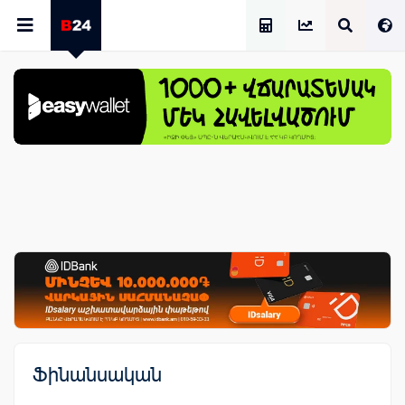
Աշխատավարձի Հաշվիչ
Ֆինանսական