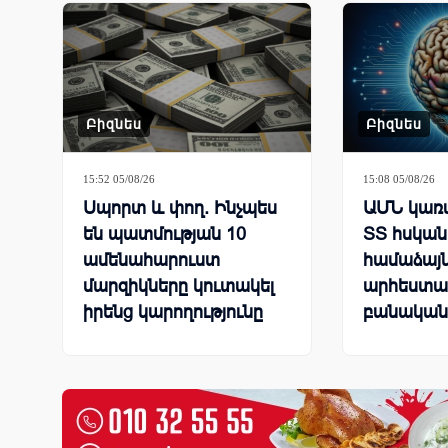
նպատակ
Բիզնես
Բիզնես
15:52 05/08/26
15:08 05/08/26
Սպորտ և փող. Ինչպես
ԱՄՆ կառա
են պատմության 10
ՏՏ հսկան
ամենահարուստ
համաձայն
մարզիկները կուտակել
արհեստա
իրենց կարողությունը
բանական
մոդելներ
շուրջ