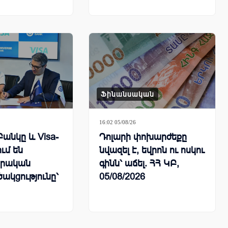
հատուկ արշավով
Ֆինանսական
16:02 05/08/26
Բանկը և Visa-
Դոլարի փոխարժեքը
ում են
նվազել է, եվրոն ու ոսկու
րական
գինն՝ աճել. ՀՀ ԿԲ,
ակցությունը՝
05/08/2026
դակենտրոն
երի զարգացման