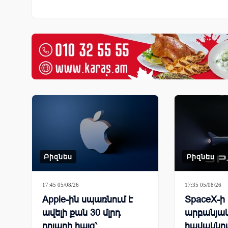
Բիզնես
Բիզնես
17:45 05/08/26
17:35 05/08/26
Apple-ին սպառնում է
SpaceX-ի
ավելի քան 30 մլրդ
արբանյա
դոլարի հայց՝
հավակնու