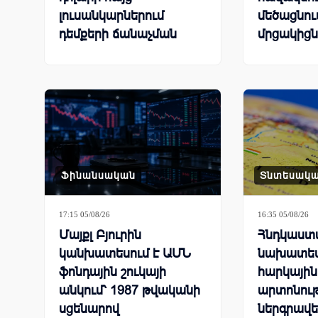
լուսանկարներում
մեծացնում
դեմքերի ճանաչման
մրցակիցն
գործառույթի
պատճառով
Ֆինանսական
Տնտեսակ
17:15 05/08/26
16:35 05/08/26
Մայքլ Բյուրին
Հնդկաստ
կանխատեսում է ԱՄՆ
նախատես
ֆոնդային շուկայի
հարկային
անկում՝ 1987 թվականի
արտոնութ
սցենարով
ներգրավե