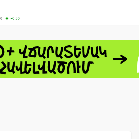
50
+0.50
50
+1.00
-8.22
60.06
+4.14
 - 13791.00
-0.12
8.00
+2.50
0
+1.43
 - 1.1535
+0.25
 - 1.3454
+0.21
1
NASDAQ - 26584.99
+2.59
TOPIX - 4046.17
+2.13
0.24
SSEC - 3878.43
+1.47
CAC40 - 8666.63
+0.61
- 493.12
-0.21
VER - 692
+8.03