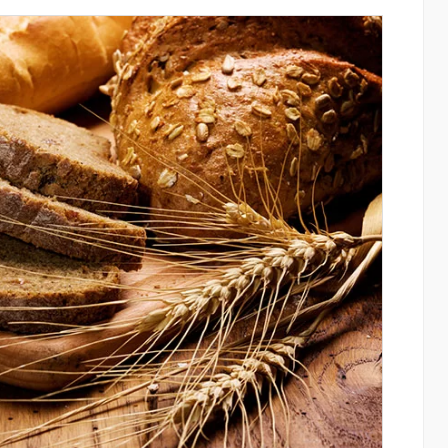
 արևային
IDBank-ը ներկայացնում է նոր Mastercar
են վայրի
World քարտը՝ ճանապարհորդական
տարկումը
առավելություններով և հատուկ արշավո