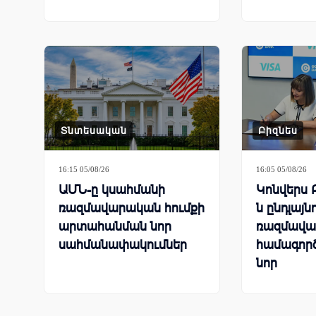
Տնտեսական
Բիզնես
16:15 05/08/26
16:05 05/08/26
ԱՄՆ-ը կսահմանի
Կոնվերս 
ռազմավարական հումքի
ն ընդլայն
արտահանման նոր
ռազմավա
սահմանափակումներ
համագործ
նոր
հաճախոր
լուծումն