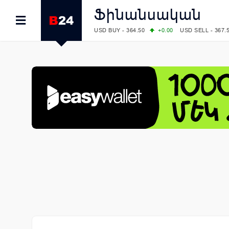
Ֆինանսական
USD BUY - 364.50
+0.00
USD SELL - 367.
EUR BUY - 418.00
+1.00
EUR SELL - 425.
OIL: BRENT - 78.28
-7.91
WTI - 74.52
COMEX: GOLD - 4129.50
+1.79
SILVER - 
COMEX: PLATINUM - 1769.70
+6.98
LME: ALUMINIUM - 3184.00
-0.27
COPPER
LME: NICKEL - 17249.00
+0.09
TIN - 5526
LME: LEAD - 1877.50
-1.00
ZINC - 3643.0
FOREX: USD/JPY - 157.49
-0.06
EUR/GBP
FOREX: EUR/USD - 1.1535
+0.25
GBP/USD
STOCKS RUS: RTSI - 881.14
-1.02
STOCKS US: DOW JONES - 54085.88
+1.7
STOCKS US: S&P 500 - 7736.52
+1.79
STOCKS JAPAN: NIKKEI - 66300.44
+3.66
STOCKS CHINA: HANG SENG - 25915.82
+
STOCKS EUR: FTSE100 - 10879.38
+0.20
STOCKS EUR: DAX - 26202.35
+0.77
05/08/2026 CBA: USD - 366.14
-0.87
GBP 
05/08/2026 CBA: EURO - 422.56
+0.06
05/08/2026 CBA: GOLD - 48078
+547
SIL