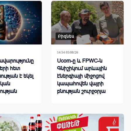
ով
Բիզնես
14:54 05/08/26
վարությունը
Ucom-ը և FPWC-ն
երի հետ
Գնիշիկում արևային
ության է եկել
էներգիայի միջոցով
կան
կապահովեն վայրի
ության
բնության շուրջօրյա
ի ստուգման
մշտադիտարկումը