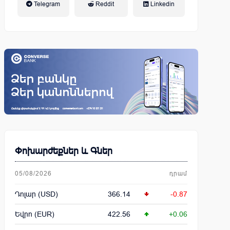
Telegram
Reddit
Linkedin
կենսաթոշակային համակարգ
Փոխարժեքներ և Գներ
05/08/2026
դրամ
Դոլար (USD)
366.14
-0.87
Եվրո (EUR)
422.56
+0.06