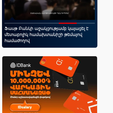
d
Ֆասթ Բանկի աջակցությամբ կայացել է
Կոնվերս
մետաբոլիկ համախտանիշի թեմայով
ռազմավ
վ
համաժողով
նոր հաճ
զարգաց