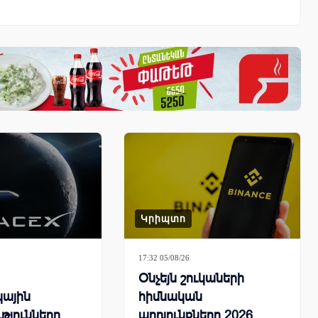
Կրիպտո
17:32 05/08/26
Օնչեյն շուկաների
կային
հիմնական
թյունները
արդյունքները 2026