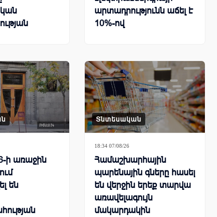
կան
արտադրությունն աճել է
ության
10%-ով
րհային
քում
ան
Տնտեսական
18:34 07/08/26
6-ի առաջին
Համաշխարհային
ում
պարենային գները հասել
ել են
են վերջին երեք տարվա
առավելագույն
հության
մակարդակին