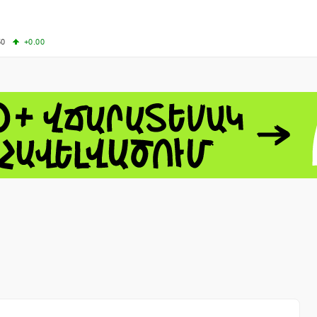
50
+0.00
00
+0.50
+0.23
63.33
+3.08
 - 13791.00
-0.12
8.00
+2.50
0
+1.43
 - 1.1558
+0.32
 - 1.3488
+0.30
8
NASDAQ - 26690.62
+1.30
TOPIX - 4074.93
+0.47
0.54
SSEC - 3940.04
+1.02
CAC40 - 8714.93
+0.17
- 492.1
-0.98
VER - 726.78
+5.37