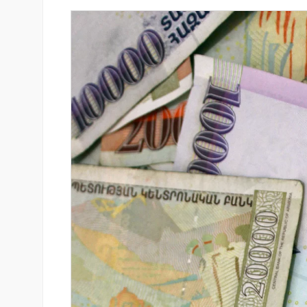
յամբ ներկայացվեց
Ֆասթ Բանկը Սևան Ստարտ
անիներին» կրթական
Սամմիթին ներկայացրել է իր
պրոդուկտներն ու քարտային
առաջարկները