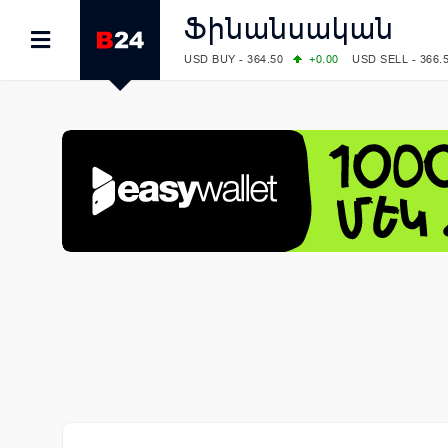
Ֆինանսական
USD BUY - 364.50
+0.00
USD SELL - 366.
EUR BUY - 419.00
+1.00
EUR SELL - 425.
OIL: BRENT - 82.38
-1.22
WTI - 78.18
COMEX: GOLD - 4340.70
+2.33
SILVER - 
COMEX: PLATINUM - 1759.60
+0.55
LME: ALUMINIUM - 3184.00
-0.27
COPPER
LME: NICKEL - 17249.00
+0.09
TIN - 5526
LME: LEAD - 1877.50
-1.00
ZINC - 3643.0
FOREX: USD/JPY - 157.76
-0.39
EUR/GBP
FOREX: EUR/USD - 1.1558
+0.32
GBP/USD
STOCKS RUS: RTSI - 874.64
-1.12
STOCKS US: DOW JONES - 54036.93
+0.2
STOCKS US: S&P 500 - 7757.64
+0.62
STOCKS JAPAN: NIKKEI - 65606.71
-0.12
STOCKS CHINA: HANG SENG - 25668.03
+
STOCKS EUR: FTSE100 - 10901.09
+0.31
STOCKS EUR: DAX - 26319.45
+0.69
07/08/2026 CBA: USD - 366.17
-0.08
GBP 
07/08/2026 CBA: EURO - 422.12
-0.61
07/08/2026 CBA: GOLD - 50244
+710
SIL