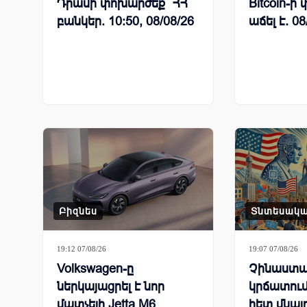
Դրամի փոխարժեք` ՀՀ
Bitcoin-
բանկեր. 10:50, 08/08/26
աճել է. 08
Բիզնես
Տնտեսակ
19:12 07/08/26
19:07 07/08/26
Volkswagen-ը
Չինաստա
ներկայացրել է նոր
կրճատում
մատչելի Jetta M6
հետ մնալ