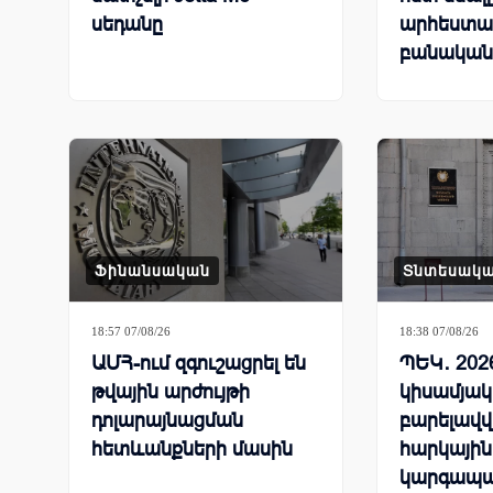
սեդանը
արհեստա
բանական
համաշխա
մրցավազ
Ֆինանսական
Տնտեսակ
18:57 07/08/26
18:38 07/08/26
ԱՄՀ-ում զգուշացրել են
ՊԵԿ․ 202
թվային արժույթի
կիսամյակ
դոլարայնացման
բարելավվ
հետևանքների մասին
հարկային
կարգապա