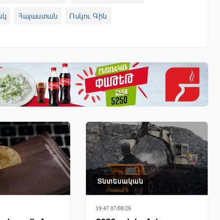
նկ
Հայաստան
Ոսկու Գին
օր
Ռուբլու Փոխարժեք
արժեքներ
AMP
Տնտեսական
19:47 07/08/26