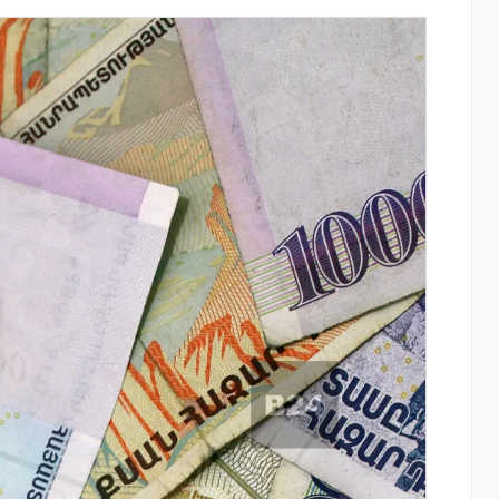
ափ
«Սմայլ Սվիթ»-ի զարգացման
ճանապարհը՝ Կոնվերս Բանկի
գործընկերությամբ