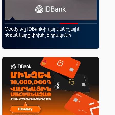
Moody’s-ը IDBank-ի վարկանիշային
«Շտապ 
հեռանկարը փոխել է դրականի
IDBank-
ամրագր
զեղծարա