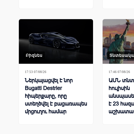
ցուցանիշ
Բիզնես
Տնտեսակ
17:53 07/08/26
17:46 07/08/26
Ներկայացվել է նոր
ԱՄՆ տնտե
Bugatti Destrier
հուլիսին
հիպերքարը, որը
անսպասել
ստեղծվել է բացառապես
է 23 հազ
մրցուղու համար
աշխատա