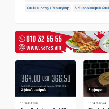
Թանկարժեք Մետաղներ
Կենտրոնական Բա
Ոսկու Գինը Հայաստանում
Ոսկու Գինն Այս
Տարադրամի Փոխարժեք
Փոխարժեք
Փոխ
Ֆինանսական
Կրիպտո
10:50 08/08/26
10:30 08/08/26