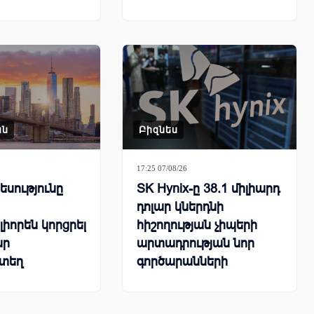
ները
ան
Բիզնես
17:25 07/08/26
սությունը
SK Hynix-ը 38.1 միլիարդ
դոլար կներդնի
իորեն կորցրել
հիշողության չիպերի
ար
արտադրության նոր
տեղ
գործարանների
կառուցման համար