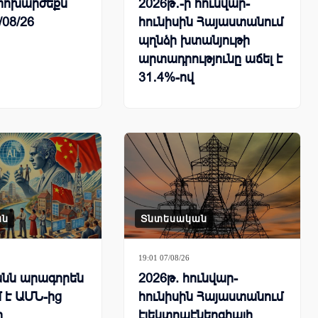
ի փոխարժեքն
2026թ․-ի հունվար-
/08/26
հունիսին Հայաստանում
պղնձի խտանյութի
արտադրությունը աճել է
31․4%-ով
ան
Տնտեսական
19:01 07/08/26
նն արագորեն
2026թ. հունվար-
 է ԱՄՆ-ից
հունիսին Հայաստանում
ը
էլեկտրաէներգիայի