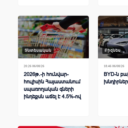
Տնտեսական
Բիզնես
20:26 06/08/26
18:46 06/08/26
2026թ․-ի հունվար-
BYD-ն բախ
հուլիսին Հայաստանում
խնդիրներ
սպառողական գների
ինդեքսն աճել է 4.5%-ով