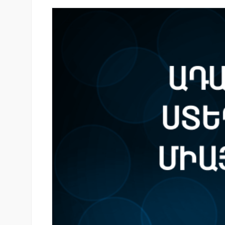
նում է նոր Mastercard
Ucom-ի աջակցությամբ ներկ
անապարհորդական
«Մտապահիր կենդանիներին
ով և հատուկ արշավով
խաղը