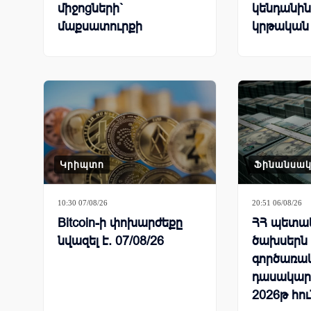
միջոցների`
կենդանին
մաքսատուրքի
կրթական
արտոնության քվոտայի
մնացորդը՝ օգոստոսի 6-
ը ներառյալ
Կրիպտո
Ֆինանսա
10:30 07/08/26
20:51 06/08/26
Bitcoin-ի փոխարժեքը
ՀՀ պետակ
նվազել է. 07/08/26
ծախսերն
գործառա
դասակար
2026թ հո