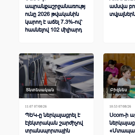
ապրանքաշրջանառությ
ամսվա բ
ունը 2026 թվականին
տվյալներ
կարող է աճել 7.3%-ով՝
հասնելով 102 միլիարդ
դոլարի
Տնտեսական
Բիզնես
11:07 07/08/26
10:53 07/08/26
ՊԵԿ-ը ներկայացրել է
Ucom-ի ա
էլեկտրական շարժիչով
ներկայաց
տրանսպորտային
«Մտապա