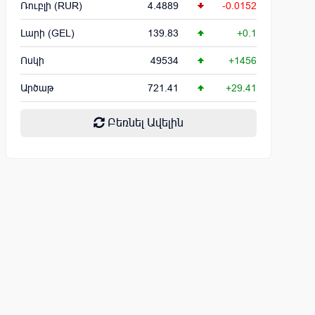
Ռուբլի (RUR)
4.4889
-0.0152
Լարի (GEL)
139.83
+0.1
Ոսկի
49534
+1456
Արծաթ
721.41
+29.41
Բեռնել Ավելին