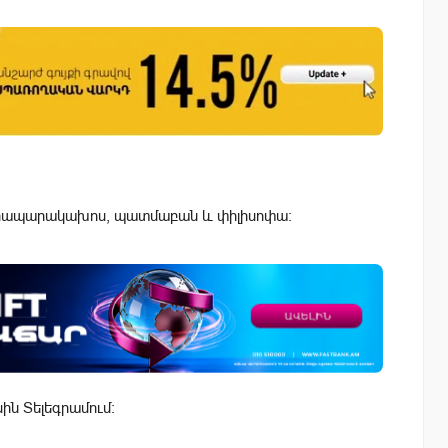
, հրապարակախոս, պատմաբան և փիլիսոփա:
սին Տելեգրամում: