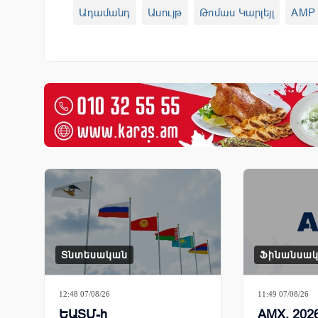
Ադամանդ
Ասույթ
Թոմաս Կարլեյլ
AMP
Տնտեսական
Ֆինանսա
12:48 07/08/26
11:49 07/08/26
ԵԱՏՄ-ի
AMX. 2026