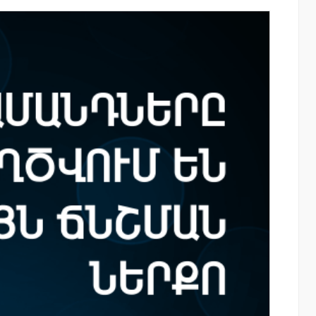
այացվեց
Moody’s-ը IDBank-ի վարկանիշային
» կրթական
հեռանկարը փոխել է դրականի