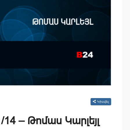
Կիսվել
/14 – Թոմաս Կարլեյլ