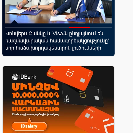
Կոնվերս Բանկը և Visa-ն ընդլայնում են
Ֆասթ Բ
ռազմավարական համագործակցությունը՝
Սամմիթի
նոր հաճախորդակենտրոն լուծումների
պրոդուկ
զարգացման նպատակով
առաջար