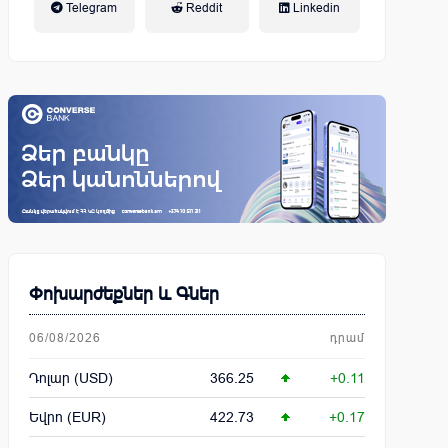
Telegram
Reddit
Linkedin
կենսաթոշակային համակարգ
Փոխարժեքներ և Գներ
06/08/2026
դրամ
Դոլար (USD)
366.25
+0.11
Եվրո (EUR)
422.73
+0.17