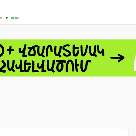
50
+0.00
50
-0.50
+4.11
61.44
-1.06
 - 13791.00
-0.12
8.00
+2.50
0
+1.43
 - 1.1521
-0.23
 - 1.3448
-0.08
NASDAQ - 26348.35
-0.06
TOPIX - 4055.85
+0.24
1.49
SSEC - 3900.35
+0.57
CAC40 - 8699.71
+0.35
- 493.08
-0.04
LVER - 721.41
+29.41