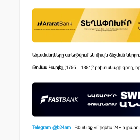
Ադամանդները ստեղծվում են միայն ճնշման ներքո:
Թոմաս Կարլեյլ
(1795 – 1881)՝ բրիտանացի գրող
Telegram @b24am
- Հետևեք «Բիզնես 24»-ի լրահո