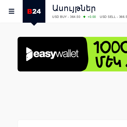
Ասույթներ
USD BUY - 364.50
+0.00
USD SELL - 366.
EUR BUY - 418.00
+0.00
EUR SELL - 424.
OIL: BRENT - 83.40
+5.25
WTI - 78.00
COMEX: GOLD - 4242.00
-0.59
SILVER - 
COMEX: PLATINUM - 1749.90
-0.91
LME: ALUMINIUM - 3184.00
-0.27
COPPER
LME: NICKEL - 17249.00
+0.09
TIN - 5526
LME: LEAD - 1877.50
-1.00
ZINC - 3643.0
FOREX: USD/JPY - 158.37
+0.44
EUR/GBP
FOREX: EUR/USD - 1.1521
-0.23
GBP/USD
STOCKS RUS: RTSI - 884.56
-1.27
STOCKS US: DOW JONES - 53885.10
-0.85
STOCKS US: S&P 500 - 7709.96
-0.18
STOCKS JAPAN: NIKKEI - 65683.26
-0.93
STOCKS CHINA: HANG SENG - 25530.28
-
STOCKS EUR: FTSE100 - 10867.89
-0.19
STOCKS EUR: DAX - 26140.13
+0.05
06/08/2026 CBA: USD - 366.25
+0.11
GBP 
06/08/2026 CBA: EURO - 422.73
+0.17
06/08/2026 CBA: GOLD - 49534
+1456
SI