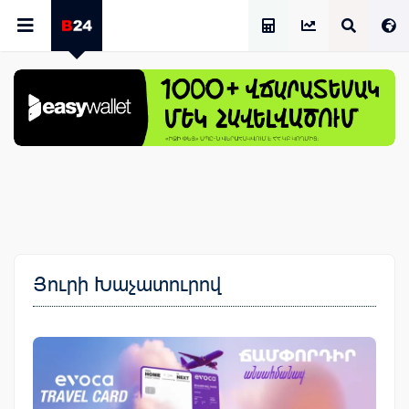
Աշխատավարձի Հաշվիչ
Յուրի Խաչատուրով