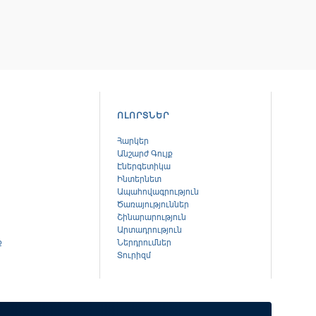
ՈԼՈՐՏՆԵՐ
Հարկեր
Անշարժ Գույք
Էներգետիկա
Ինտերնետ
Ապահովագրություն
Ծառայություններ
Շինարարություն
Արտադրություն
ք
Ներդրումներ
Տուրիզմ