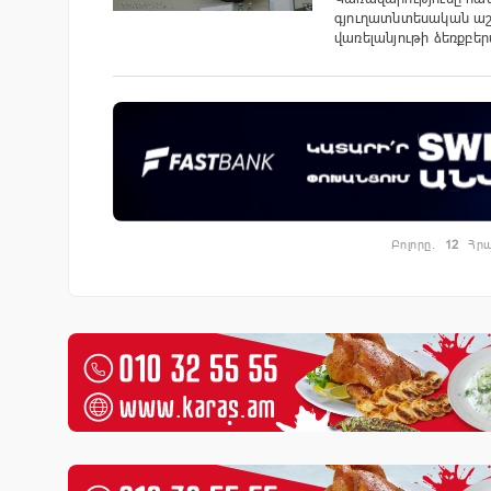
գյուղատնտեսական աշ
վառելանյութի ձեռքբ
Բոլորը.
12
Հրա