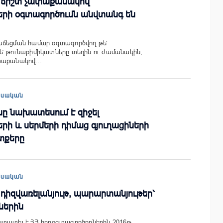
 ճիշտ չափաքանակով
րի օգտագործումն անվտանգ են
աճեցման համար օգտագործվող թե՛
ե՛ թունաքիմիկատները տեղին ու ժամանակին,
ափաքանակով…
եսական
ը նախատեսում է զիջել
ի և սերմերի դիմաց գյուղացիների
տքերը
եսական
 դիզվառելանյութ, պարարտանյութեր՝
ներին
տատել է ՀՀ հողօգտագործողներին 2016թ.