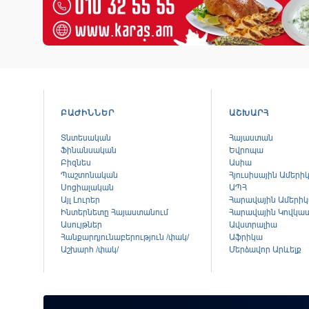
ԲԱԺԻՆՆԵՐ
ԱՇԽԱՐՀ
Տնտեսական
Հայաստան
Ֆինանսական
Եվրոպա
Բիզնես
Ասիա
Պաշտոնական
Հյուսիսային Ամերի
Սոցիալական
ԱՊՀ
Այլ Լուրեր
Հարավային Ամերի
Ինտերնետը Հայաստանում
Հարավային Կովկա
Ասույթներ
Ավստրալիա
Հանքարդյունաբերություն /փակ/
Աֆրիկա
Աշխարհ /փակ/
Մերձավոր Արևելք