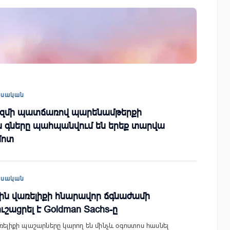
այացվեց
«Շտապ հաստատեք քարտի տվյալները»
» կրթական
IDBank-ը զգուշացնում է հյուրանոցների
ամրագրման հետ կապված
զեղծարարությունների մասին
եսական
զմի պատճառով պարենամթերքի
 գները պահպանվում են երեք տարվա
մոտ
եսական
յին վառելիքի հնարավոր ճգնաժամի
շացրել է Goldman Sachs-ը
ռելիքի պաշարները կարող են մինչև օգոստոս հասնել