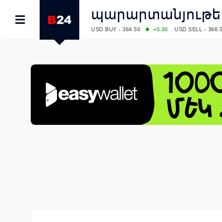
պարարտանյութե
USD BUY - 364.50
+0.00
USD SELL - 366.
EUR BUY - 419.00
+1.00
EUR SELL - 425.
OIL: BRENT - 82.38
-1.22
WTI - 78.18
COMEX: GOLD - 4340.70
+2.33
SILVER - 
COMEX: PLATINUM - 1759.60
+0.55
LME: ALUMINIUM - 3184.00
-0.27
COPPER
LME: NICKEL - 17249.00
+0.09
TIN - 5526
LME: LEAD - 1877.50
-1.00
ZINC - 3643.0
FOREX: USD/JPY - 157.76
-0.39
EUR/GBP
FOREX: EUR/USD - 1.1558
+0.32
GBP/USD
STOCKS RUS: RTSI - 874.64
-1.12
STOCKS US: DOW JONES - 54036.93
+0.2
STOCKS US: S&P 500 - 7757.64
+0.62
STOCKS JAPAN: NIKKEI - 65606.71
-0.12
STOCKS CHINA: HANG SENG - 25668.03
+
STOCKS EUR: FTSE100 - 10901.09
+0.31
STOCKS EUR: DAX - 26319.45
+0.69
07/08/2026 CBA: USD - 366.17
-0.08
GBP 
07/08/2026 CBA: EURO - 422.12
-0.61
07/08/2026 CBA: GOLD - 50244
+710
SIL