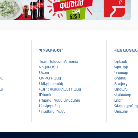
ՊԻՏԱԿՆԵՐ
ՀԱՅԱՍՏԱՆ
Team Telecom Armenia
Երևան
Վիվա-ՄՏՍ
Գյումրի
Ucom
Կոտայք
կա
ԱԿԲԱ Բանկ
Շիրակ
Ամերիաբանկ
Տավուշ
կա
ՎՏԲ (Հայաստան) Բանկ
Արցախ
ս
IDbank
Վանաձոր
Բիբլոս Բանկ Արմենիա
Լոռի
Ինեկոբանկ
Գեղարքունի
Կոնվերս Բանկ
Սյունիք