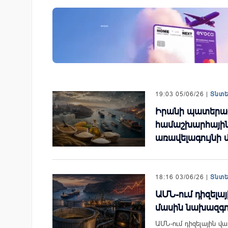
զարգացման
Ucom-ի աջակցությամբ ներկ
երս Բանկի
«Մտապահիր կենդանիներին
խաղը
19:03 05/06/26 |
Տնտ
Իրանի պատերա
համաշխարհային
առավելագույնի 
18:16 03/06/26 |
Տնտ
ԱՄՆ-ում դիզելա
մասին նախազգու
ԱՄՆ-ում դիզելային վա