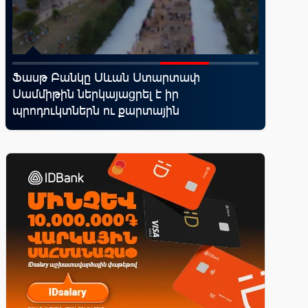
․
Ֆասթ Բանկը Սևան Ստարտափ
Moody’s
Սամմիթին ներկայացրել է իր
հեռանկ
պրոդուկտներն ու քարտային
առաջարկները