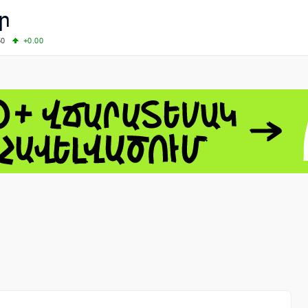
ր
50
+0.00
00
+0.50
+0.23
63.33
+3.08
 - 13791.00
-0.12
8.00
+2.50
0
+1.43
 - 1.1558
+0.32
 - 1.3488
+0.30
8
NASDAQ - 26690.62
+1.30
TOPIX - 4074.93
+0.47
0.54
SSEC - 3940.04
+1.02
CAC40 - 8714.93
+0.17
- 492.1
-0.98
VER - 726.78
+5.37