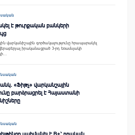
եսական
ակել է թուրքական բանկերի
ւյց
գային վարկանիշային գործակալությունը հրապարակել
 վերաբերյալ իրականացրած 3-րդ եռամսյակի
նգի…
անսական
անկ. «Ֆիթչ» վարկանշային
ւնը բարձրացրել է Հայաստանի
նիշները
անսական
ռեյթինգը սահմանել է B+՝ դրական