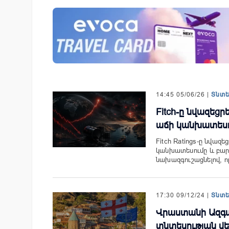
զարգացման
Moody’s-ը IDBank-ի վարկանի
երս Բանկի
հեռանկարը փոխել է դրական
14:45 05/06/26 |
Տնտ
Fitch-ը նվազեց
աճի կանխատես
Fitch Ratings-ը նվա
կանխատեսումը և բար
նախազգուշացնելով, 
17:30 09/12/24 |
Տնտ
Վրաստանի Ազգայ
տնտեսության վեր