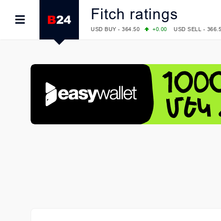
Fitch ratings
USD BUY - 364.50
+0.00
USD SELL - 366.
EUR BUY - 418.00
+0.00
EUR SELL - 424.
OIL: BRENT - 83.40
+5.25
WTI - 78.00
COMEX: GOLD - 4242.00
-0.59
SILVER - 
COMEX: PLATINUM - 1749.90
-0.91
LME: ALUMINIUM - 3184.00
-0.27
COPPER
LME: NICKEL - 17249.00
+0.09
TIN - 5526
LME: LEAD - 1877.50
-1.00
ZINC - 3643.0
FOREX: USD/JPY - 158.37
+0.44
EUR/GBP
FOREX: EUR/USD - 1.1521
-0.23
GBP/USD
STOCKS RUS: RTSI - 884.56
-1.27
STOCKS US: DOW JONES - 53885.10
-0.85
STOCKS US: S&P 500 - 7709.96
-0.18
STOCKS JAPAN: NIKKEI - 65606.71
-0.12
STOCKS CHINA: HANG SENG - 25668.03
+
STOCKS EUR: FTSE100 - 10867.89
-0.19
STOCKS EUR: DAX - 26140.13
+0.05
07/08/2026 CBA: USD - 366.17
-0.08
GBP 
07/08/2026 CBA: EURO - 422.12
-0.61
07/08/2026 CBA: GOLD - 50244
+710
SIL