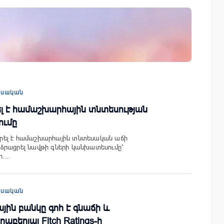
շային
Ucom-ի աջակցությամբ ներկայացվեց
ի
«Մտապահիր կենդանիներին» կրթակա
խաղը
եսական
րել է համաշխարհային տնտեսության
ումը
զեցրել է համաշխարհային տնտեսական աճի
ձրացրել նավթի գների կանխատեսումը՝
որ…
եսական
ին բանկը գոհ է գնաճի և
աբերյալ Fitch Ratings-ի