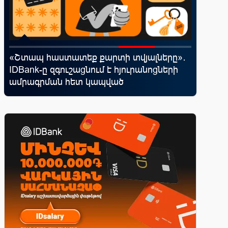
«Շտապ հաստատեք քարտի տվյալները»․
Ֆասթ Բ
ն
IDBank-ը զգուշացնում է հյուրանոցների
Սամմիթի
ամրագրման հետ կապված
պրոդուկ
զեղծարարությունների մասին
առաջար