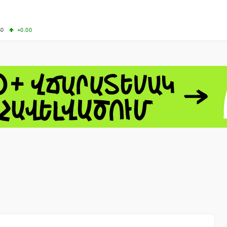
50
+0.00
50
-0.50
+4.11
61.44
-1.06
 - 13791.00
-0.12
8.00
+2.50
0
+1.43
 - 1.1521
-0.23
 - 1.3448
-0.08
NASDAQ - 26348.35
-0.06
TOPIX - 4074.93
+0.47
0.54
SSEC - 3940.04
+1.02
CAC40 - 8699.71
+0.35
- 492.1
-0.98
VER - 726.78
+5.37