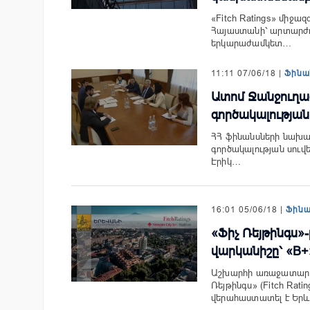
«Fitch Ratings» միջա
Հայաստանի՝ արտարժու
երկարաժամկետ…
11:11 07/06/18 |
Ֆինա
Ատոմ Ջանջուղազյ
գործակալության
ՀՀ ֆինանսների նախար
գործակալության սու
Էրիկ…
16:01 05/06/18 |
Ֆին
«Ֆիչ Ռեյթինգս»
վարկանիշը՝ «B
Աշխարհի առաջատար վա
Ռեյթինգս» (Fitch Rat
վերահաստատել է Եր