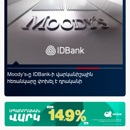
Moody’s-ը IDBank-ի վարկանիշային
Uc
յին
հեռանկարը փոխել է դրականի
«Մ