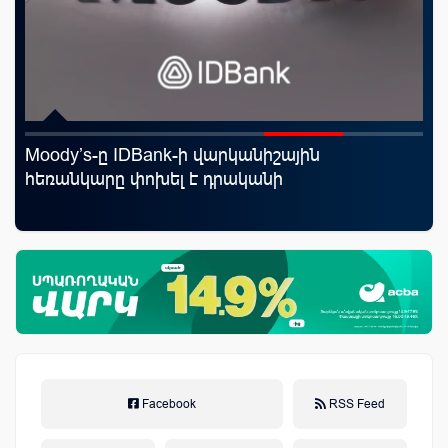
Moody’s-ը IDBank-ի վարկանիշային
«Շ
աղը
հեռանկարը փոխել է դրականի
ID
ամ
զե
Facebook
RSS Feed