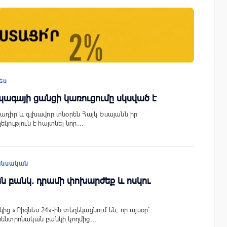
յալները»․
Moody’s-ը IDBank-ի վարկանիշային
րանոցների
հեռանկարը փոխել է դրականի
ես
պագայի ցանցի կառուցումը սկսված է
նադիր և գլխավոր տնօրեն Հայկ Եսայանն իր
եկություն է հայտնել նոր…
անսական
ն բանկ. դրամի փոխարժեք և ոսկու
ց «Բիզնես 24»-ին տեղեկացնում են, որ այսօր`
 Կենտրոնական բանկի կողմից…