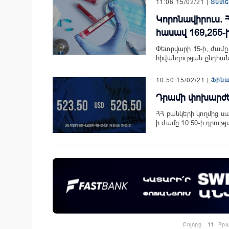
11:06 15/02/21 |
Տնտ
Կորոնավիրուս.
հասավ 169,255-ի
Փետրվարի 15-ի, ժամը 
հիվանդության ընդհան
10:50 15/02/21 |
Ֆին
Դրամի փոխարժեք.
ՀՀ բանկերի կողմից 
ի ժամը 10:50-ի դրութ
Բոլորը.
11
Հրա