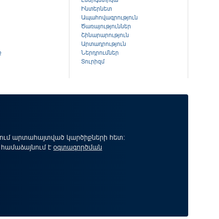
Էներգետիկա
Ինտերնետ
Ապահովագրություն
Ծառայություններ
Շինարարություն
Արտադրություն
ք
Ներդրումներ
Տուրիզմ
րում արտահայտված կարծիքների հետ:
 համաձայնում է
օգտագործման