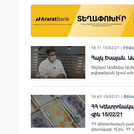
ան Ստարտափ
«Շտապ հաստատեք քարտի տվ
ցրել է իր
IDBank-ը զգուշացնում է հյու
 քարտային
ամրագրման հետ կապված
18:11 15/02/21 |
Բիզն
զեղծարարությունների մասին
Հայկ Եսայան. Ա
Տելեկոմ Արմենիա հիմ
թվիթթերյան էջում տեղ
16:43 15/02/21 |
Ֆին
ՀՀ Կենտրոնակա
գին 15/02/21
ՀՀ կենտրոնական բանկի
փետրվարի 15-ին, ՀՀ