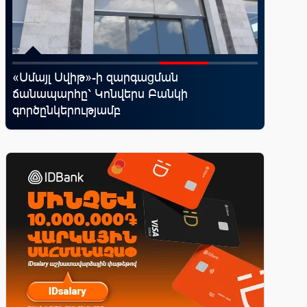
«Սմայլ Սվիթ»-ի զարգացման
Ucom-ի 
ճանապարհը՝ Կոնվերս Բանկի
«Մտապա
գործընկերությամբ
խաղը