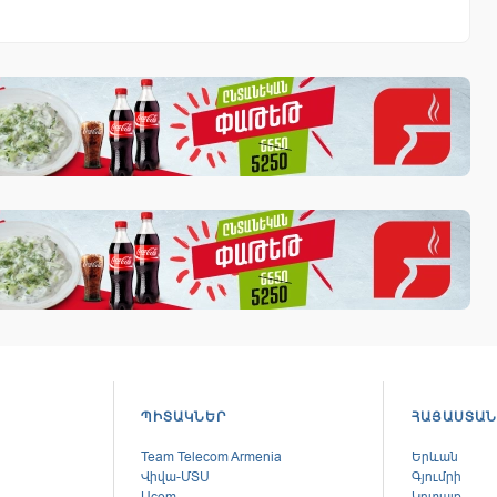
ՊԻՏԱԿՆԵՐ
ՀԱՅԱՍՏԱՆ
Team Telecom Armenia
Երևան
Վիվա-ՄՏՍ
Գյումրի