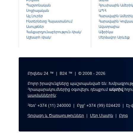
Բիզնես
Ասիա
Պաշտոնական
Հյուսիսային Ամերի
Սոցիալական
ԱՊՀ
Այլ Լուրեր
Հարավային Ամերի
Ինտերնետը Հայաստանում
Հարավային Կովկա
Ասույթներ
Ավստրալիա
Հանքարդյունաբերություն /փակ/
Աֆրիկա
Աշխարհ /փակ/
Մերձավոր Արևելք
Բիզնես 24 ™ | B24 ™ | © 2008 - 2026
Բոլոր իրավունքները պաշտպանված են: Խմբագրությ
Հրապարակումներից օգտվելու դեպքում
ակտիվ
հղո
պայմաններին
։
Հեռ՝ +374 (11) 240000 | Բջջ՝ +374 (99) 024420 | Էլ
Գովազդ և Ծառայություններ
|
Մեր Մասին
|
Բլոգ