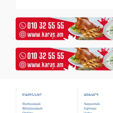
ԲԱԺԻՆՆԵՐ
ԱՇԽԱՐՀ
Տնտեսական
Հայաստան
Ֆինանսական
Եվրոպա