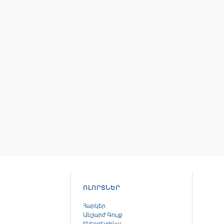
ՈԼՈՐՏՆԵՐ
Հարկեր
Անշարժ Գույք