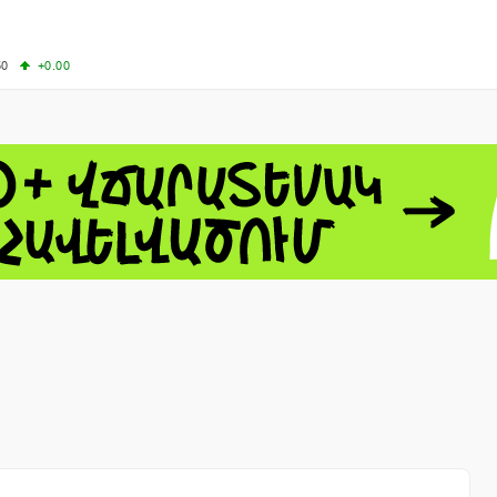
50
+0.00
50
-0.50
+4.11
61.44
-1.06
 - 13791.00
-0.12
8.00
+2.50
0
+1.43
 - 1.1521
-0.23
 - 1.3448
-0.08
NASDAQ - 26348.35
-0.06
TOPIX - 4074.93
+0.47
0.54
SSEC - 3940.04
+1.02
CAC40 - 8699.71
+0.35
- 492.1
-0.98
VER - 726.78
+5.37