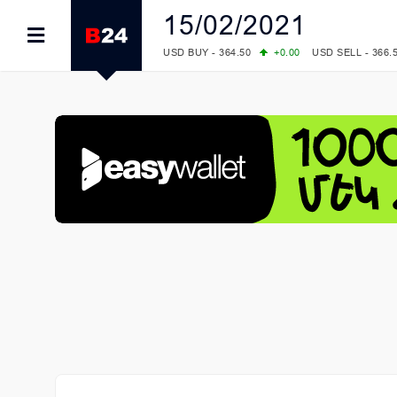
15/02/2021
USD BUY - 364.50
+0.00
USD SELL - 366.
EUR BUY - 418.00
+0.00
EUR SELL - 424.
OIL: BRENT - 83.40
+5.25
WTI - 78.00
COMEX: GOLD - 4242.00
-0.59
SILVER - 
COMEX: PLATINUM - 1749.90
-0.91
LME: ALUMINIUM - 3184.00
-0.27
COPPER
LME: NICKEL - 17249.00
+0.09
TIN - 5526
LME: LEAD - 1877.50
-1.00
ZINC - 3643.0
FOREX: USD/JPY - 158.37
+0.44
EUR/GBP
FOREX: EUR/USD - 1.1521
-0.23
GBP/USD
STOCKS RUS: RTSI - 884.56
-1.27
STOCKS US: DOW JONES - 53885.10
-0.85
STOCKS US: S&P 500 - 7709.96
-0.18
STOCKS JAPAN: NIKKEI - 65606.71
-0.12
STOCKS CHINA: HANG SENG - 25668.03
+
STOCKS EUR: FTSE100 - 10867.89
-0.19
STOCKS EUR: DAX - 26140.13
+0.05
07/08/2026 CBA: USD - 366.17
-0.08
GBP 
07/08/2026 CBA: EURO - 422.12
-0.61
07/08/2026 CBA: GOLD - 50244
+710
SIL