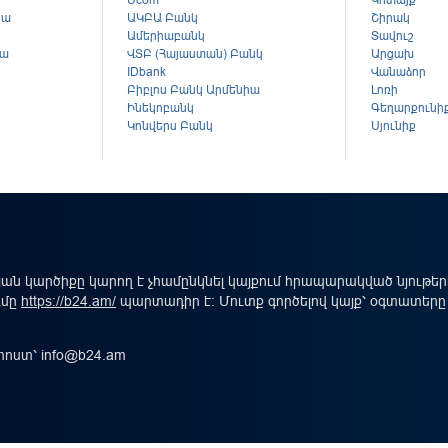
Ucom
Կոտայք
կա
ԱԿԲԱ Բանկ
Շիրակ
Ամերիաբանկ
Տավուշ
կա
ՎՏԲ (Հայաստան) Բանկ
Արցախ
ս
IDbank
Վանաձոր
Բիբլոս Բանկ Արմենիա
Լոռի
Ինեկոբանկ
Գեղարքունի
Կոնվերս Բանկ
Սյունիք
ան կարծիքը կարող է չհամընկնել կայքում հրապարակված նյութե
ւմը
https://b24.am/
պարտադիր է: Մուտք գործելով կայք՝ օգտատերը
-փոստ՝
info@b24.am