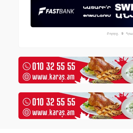
Բոլորը.
9
Հրա