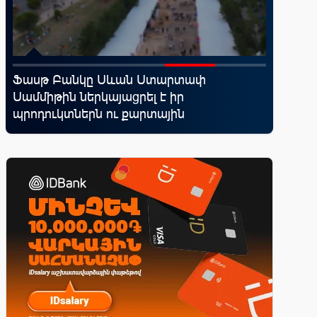
․
Ֆասթ Բանկը Սևան Ստարտափ
Moody’s
Սամմիթին ներկայացրել է իր
հեռանկ
պրոդուկտներն ու քարտային
առաջարկները