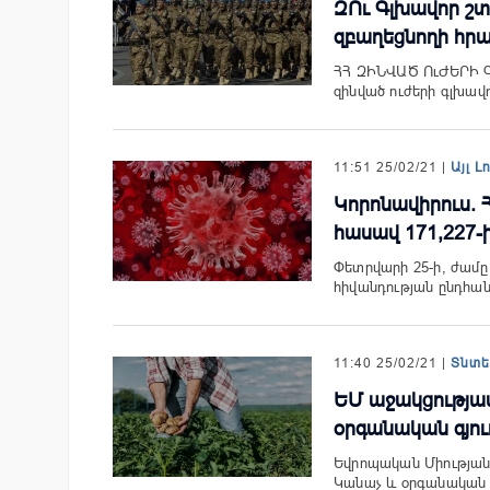
ԶՈւ Գլխավոր շ
զբաղեցնողի հր
ՀՀ ԶԻՆՎԱԾ ՈւԺԵՐԻ
զինված ուժերի գլխավ
11:51 25/02/21 |
Այլ Լ
Կորոնավիրուս.
հասավ 171,227-ի
Փետրվարի 25-ի, ժամը 
հիվանդության ընդհան
11:40 25/02/21 |
Տնտ
ԵՄ աջակցությա
օրգանական գյո
Եվրոպական Միության
Կանաչ և օրգանական 