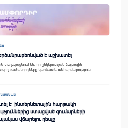
այացվեց
«Շտապ հաստատեք քարտի տվյալները»
» կրթական
IDBank-ը զգուշացնում է հյուրանոցների
ամրագրման հետ կապված
ես
զեղծարարությունների մասին
գերծանրաբեռնված է աշխատել
ին տեղեկացնում են, որ ընկերության ձայնային
օգտվող բաժանորդները կարճատև անհարմարություն
անսական
տել է ինտերնետային հարթակի
ւթյուններից ստացված գումարների
պակաս վճարելու դեպք