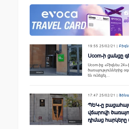
զարգացման
Ucom-ի աջակցությամբ ներկ
երս Բանկի
«Մտապահիր կենդանիներին
խաղը
19:55 25/02/21 |
Բիզն
Ucom-ի ցանցը 
Ucom-ից «Բիզնես 24»-
ծառայություններից 
են ունեցել…
17:47 25/02/21 |
Ֆին
ՊԵԿ-ը բացահայ
վճարովի ծառայո
դիմաց հարկերը 