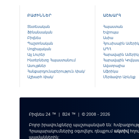
ԲԱԺԻՆՆԵՐ
ԱՇԽԱՐՀ
Տնտեսական
Հայաստան
Ֆինանսական
Եվրոպա
Բիզնես
Ասիա
Պաշտոնական
Հյուսիսային Ամերի
Սոցիալական
ԱՊՀ
Այլ Լուրեր
Հարավային Ամերի
Ինտերնետը Հայաստանում
Հարավային Կովկա
Ասույթներ
Ավստրալիա
Հանքարդյունաբերություն /փակ/
Աֆրիկա
Աշխարհ /փակ/
Մերձավոր Արևելք
Բիզնես 24 ™ | B24 ™ | © 2008 - 2026
Բոլոր իրավունքները պաշտպանված են: Խմբագրությ
Հրապարակումներից օգտվելու դեպքում
ակտիվ
հղո
պայմաններին
։