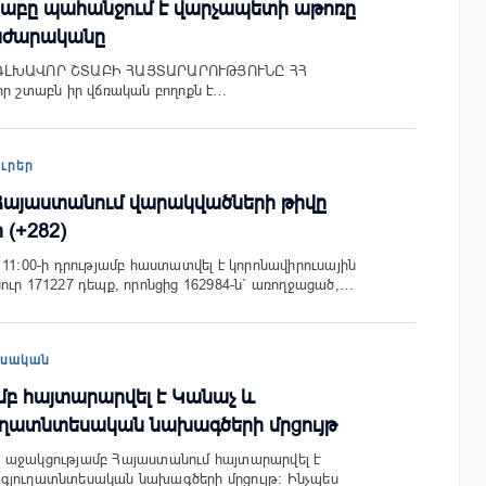
տաբը պահանջում է վարչապետի աթոռը
աժարականը
 ԳԼԽԱՎՈՐ ՇՏԱԲԻ ՀԱՅՏԱՐԱՐՈՒԹՅՈՒՆԸ ՀՀ
որ շտաբն իր վճռական բողոքն է…
ուրեր
 Հայաստանում վարակվածների թիվը
 (+282)
11:00-ի դրությամբ հաստատվել է կորոնավիրուսային
ուր 171227 դեպք, որոնցից 162984-ն` առողջացած,…
եսական
մբ հայտարարվել է Կանաչ և
ւղատնտեսական նախագծերի մրցույթ
 աջակցությամբ Հայաստանում հայտարարվել է
գյուղատնտեսական նախագծերի մրցույթ։ Ինչպես