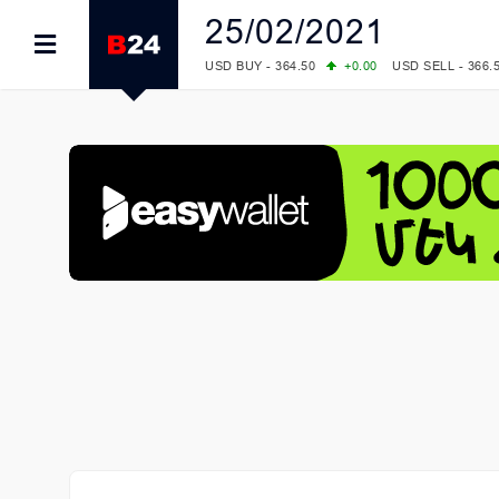
25/02/2021
USD BUY - 364.50
+0.00
USD SELL - 366.
EUR BUY - 418.00
+0.00
EUR SELL - 424.
OIL: BRENT - 83.40
+5.25
WTI - 78.00
COMEX: GOLD - 4242.00
-0.59
SILVER - 
COMEX: PLATINUM - 1749.90
-0.91
LME: ALUMINIUM - 3184.00
-0.27
COPPER
LME: NICKEL - 17249.00
+0.09
TIN - 5526
LME: LEAD - 1877.50
-1.00
ZINC - 3643.0
FOREX: USD/JPY - 158.37
+0.44
EUR/GBP
FOREX: EUR/USD - 1.1521
-0.23
GBP/USD
STOCKS RUS: RTSI - 884.56
-1.27
STOCKS US: DOW JONES - 53885.10
-0.85
STOCKS US: S&P 500 - 7709.96
-0.18
STOCKS JAPAN: NIKKEI - 65606.71
-0.12
STOCKS CHINA: HANG SENG - 25668.03
+
STOCKS EUR: FTSE100 - 10867.89
-0.19
STOCKS EUR: DAX - 26140.13
+0.05
07/08/2026 CBA: USD - 366.17
-0.08
GBP 
07/08/2026 CBA: EURO - 422.12
-0.61
07/08/2026 CBA: GOLD - 50244
+710
SIL