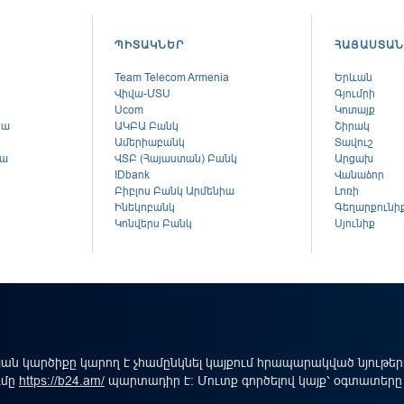
ՊԻՏԱԿՆԵՐ
ՀԱՅԱՍՏԱՆ
Team Telecom Armenia
Երևան
Վիվա-ՄՏՍ
Գյումրի
Ucom
Կոտայք
կա
ԱԿԲԱ Բանկ
Շիրակ
Ամերիաբանկ
Տավուշ
կա
ՎՏԲ (Հայաստան) Բանկ
Արցախ
ս
IDbank
Վանաձոր
Բիբլոս Բանկ Արմենիա
Լոռի
Ինեկոբանկ
Գեղարքունի
Կոնվերս Բանկ
Սյունիք
ան կարծիքը կարող է չհամընկնել կայքում հրապարակված նյութե
ւմը
https://b24.am/
պարտադիր է: Մուտք գործելով կայք՝ օգտատերը