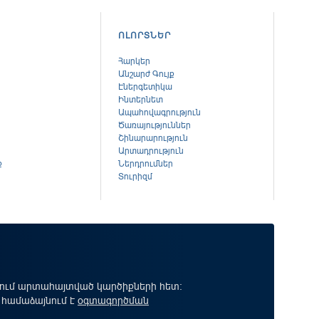
ՈԼՈՐՏՆԵՐ
Հարկեր
Անշարժ Գույք
Էներգետիկա
Ինտերնետ
Ապահովագրություն
Ծառայություններ
Շինարարություն
Արտադրություն
ք
Ներդրումներ
Տուրիզմ
րում արտահայտված կարծիքների հետ:
 համաձայնում է
օգտագործման