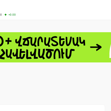
50
+0.00
50
-0.50
+4.11
61.44
-1.06
 - 13791.00
-0.12
8.00
+2.50
0
+1.43
 - 1.1521
-0.23
 - 1.3448
-0.08
NASDAQ - 26348.35
-0.06
TOPIX - 4074.93
+0.47
0.54
SSEC - 3940.04
+1.02
CAC40 - 8699.71
+0.35
- 492.1
-0.98
VER - 726.78
+5.37