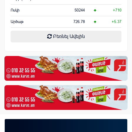
Ոսկի
50244
+710
Արծաթ
726.78
+5.37
Բեռնել Ավելին