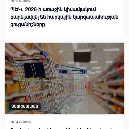
18:38 07/08/26
ՊԵԿ․ 2026-ի առաջին կիսամյակում
բարելավվել են հարկային կարգապահության
ցուցանիշները
Տնտեսական
18:34 07/08/26