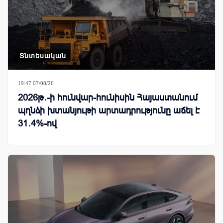
Տնտեսական
19:47 07/08/26
2026թ․-ի հունվար-հունիսին Հայաստանում
պղնձի խտանյութի արտադրությունը աճել է
31․4%-ով