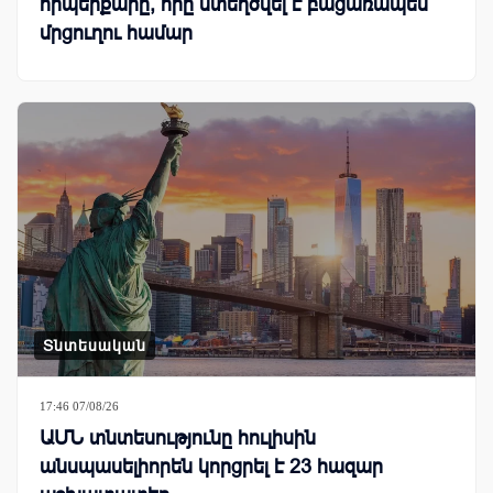
հիպերքարը, որը ստեղծվել է բացառապես
մրցուղու համար
Տնտեսական
17:46 07/08/26
ԱՄՆ տնտեսությունը հուլիսին
անսպասելիորեն կորցրել է 23 հազար