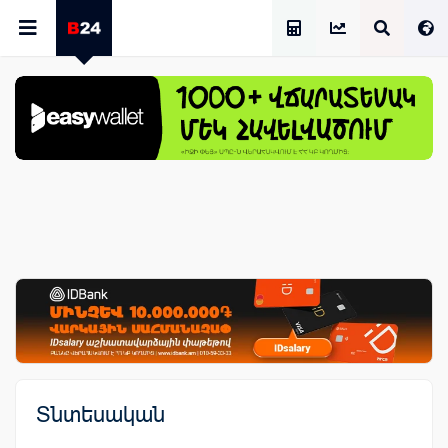
Աշխատավարձի Հաշվիչ
Տնտեսական