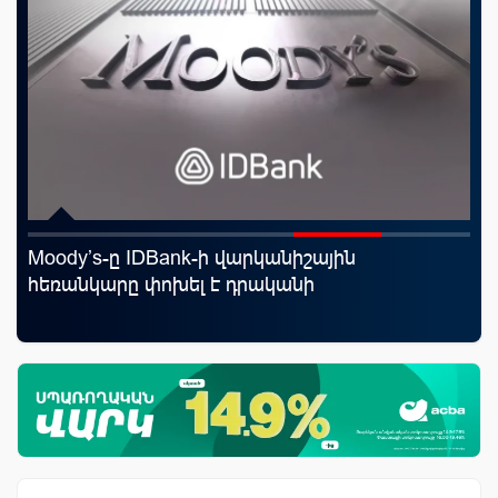
Moody’s-ը IDBank-ի վարկանիշային
«Ս
հեռանկարը փոխել է դրականի
Կո