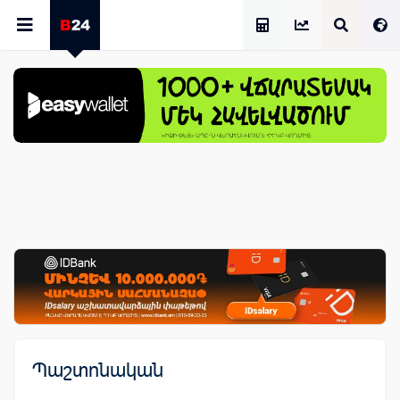
Աշխատավարձի Հաշվիչ
Պաշտոնական