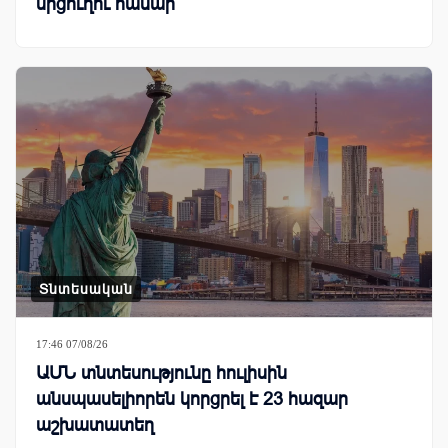
մրցուղու համար
Տնտեսական
17:46 07/08/26
ԱՄՆ տնտեսությունը հուլիսին
անսպասելիորեն կորցրել է 23 հազար
աշխատատեղ