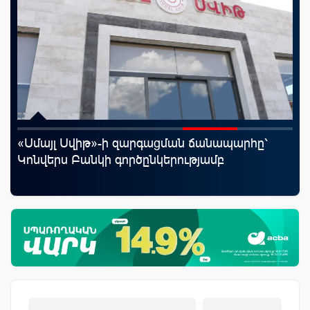
«Սմայլ Սվիթ»-ի զարգացման ճանապարհը՝
«Շ
աղը
Կոնվերս Բանկի գործընկերությամբ
ID
ամ
զե