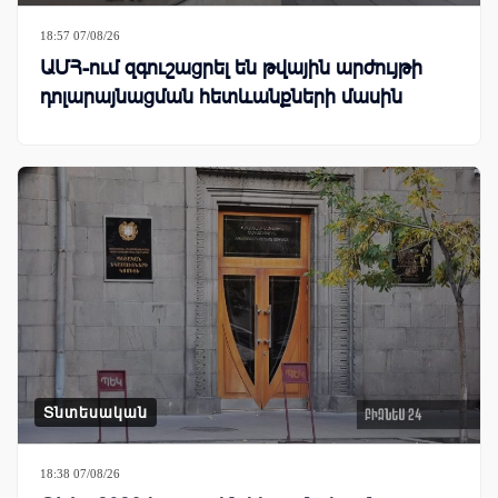
18:57 07/08/26
ԱՄՀ-ում զգուշացրել են թվային արժույթի
դոլարայնացման հետևանքների մասին
Տնտեսական
18:38 07/08/26