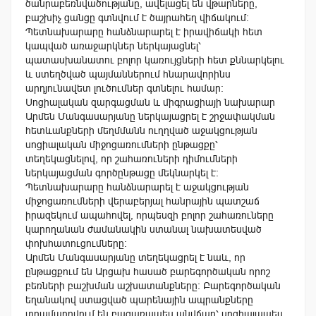
ծանրաբեռնվածությանը, ավելացել են վթարները,
բաշխիչ ցանցը գտնվում է ծայրահեղ վիճակում:
Պետնախարարը հանձնարարել է իրավիճակի հետ
կապված առաջարկներ ներկայացնել՝
պատասխանատու բոլոր կառույցների հետ քննարկելու
և ստեղծված պայմաններում հնարավորինս
արդյունավետ լուծումներ գտնելու համար:
Սոցիալական զարգացման և միգրացիայի նախարար
Արմեն Մանգասարյանը ներկայացրել է շրջափակման
հետևանքների մեղմմանն ուղղված աջակցության
սոցիալական միջոցառումների ընթացքը՝
տեղեկացնելով, որ շահառուների դիմումների
ներկայացման գործընթացը մեկնարկել է:
Պետնախարարը հանձնարարել է աջակցության
միջոցառումների վերաբերյալ հանրային պատշաճ
իրազեկում ապահովել, որպեսզի բոլոր շահառուները
կարողանան ժամանակին ստանալ նախատեսված
փոխհատուցումները:
Արմեն Մանգասարյանը տեղեկացրել է նաև, որ
ընթացքում են Արցախ հասած բարեգործական որոշ
բեռների բաշխման աշխատանքները: Բարեգործական
եղանակով ստացված պարենային ապրանքները
տրամադրվում են բացառապես անվճար՝ սոցիալապես