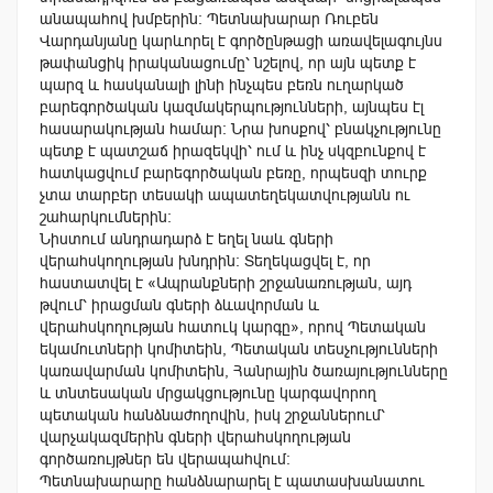
անապահով խմբերին: Պետնախարար Ռուբեն
Վարդանյանը կարևորել է գործընթացի առավելագույնս
թափանցիկ իրականացումը՝ նշելով, որ այն պետք է
պարզ և հասկանալի լինի ինչպես բեռն ուղարկած
բարեգործական կազմակերպությունների, այնպես էլ
հասարակության համար: Նրա խոսքով՝ բնակչությունը
պետք է պատշաճ իրազեկվի՝ ում և ինչ սկզբունքով է
հատկացվում բարեգործական բեռը, որպեսզի տուրք
չտա տարբեր տեսակի ապատեղեկատվությանն ու
շահարկումներին:
Նիստում անդրադարձ է եղել նաև գների
վերահսկողության խնդրին: Տեղեկացվել է, որ
հաստատվել է «Ապրանքների շրջանառության, այդ
թվում՝ իրացման գների ձևավորման և
վերահսկողության հատուկ կարգը», որով Պետական
եկամուտների կոմիտեին, Պետական տեսչությունների
կառավարման կոմիտեին, Հանրային ծառայությունները
և տնտեսական մրցակցությունը կարգավորող
պետական հանձնաժողովին, իսկ շրջաններում՝
վարչակազմերին գների վերահսկողության
գործառույթներ են վերապահվում:
Պետնախարարը հանձնարարել է պատասխանատու