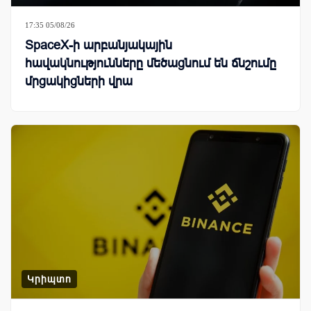
17:35 05/08/26
SpaceX-ի արբանյակային
հավակնությունները մեծացնում են ճնշումը
մրցակիցների վրա
Կրիպտո