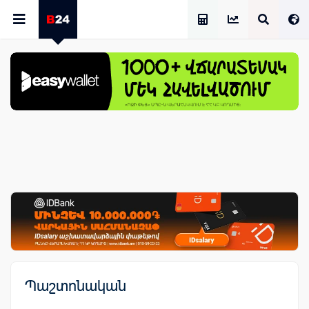
Աշխատավարձի Հաշվիչ
Պաշտոնական