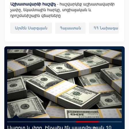
Աշխատավարձի հաշվիչ
- հաշվարկեք աշխատավարձի
չափը, եկամտային հարկը, սոցիալական և
դրոշմանիշային վճարները
Արմեն Սարգսյան
Հայաստան
ՀՀ Նախագահ
rld
Սպորտ և փող. Ինչպես են պատմության 10
Կո