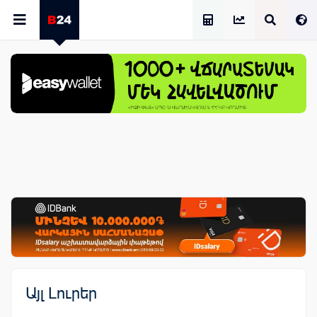
Աշխատավարձի Հաշվիչ
Այլ Լուրեր