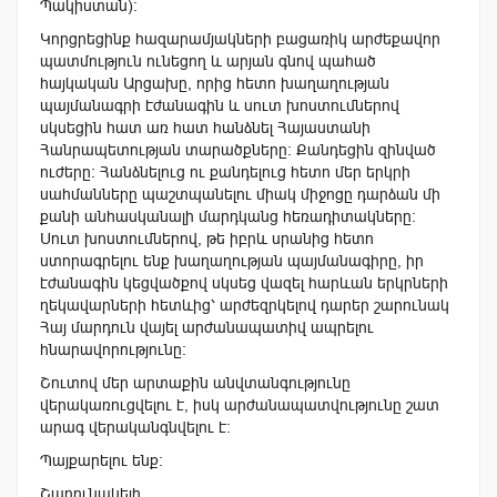
Պակիստան)։
Կորցրեցինք հազարամյակների բացառիկ արժեքավոր
պատմություն ունեցող և արյան գնով պահած
հայկական Արցախը, որից հետո խաղաղության
պայմանագրի էժանագին և սուտ խոստումներով
սկսեցին հատ առ հատ հանձնել Հայաստանի
Հանրապետության տարածքները։ Քանդեցին զինված
ուժերը: Հանձնելուց ու քանդելուց հետո մեր երկրի
սահմանները պաշտպանելու միակ միջոցը դարձան մի
քանի անհասկանալի մարդկանց հեռադիտակները։
Սուտ խոստումներով, թե իբրև սրանից հետո
ստորագրելու ենք խաղաղության պայմանագիրը, իր
էժանագին կեցվածքով սկսեց վազել հարևան երկրների
ղեկավարների հետևից՝ արժեզրկելով դարեր շարունակ
Հայ մարդուն վայել արժանապատիվ ապրելու
հնարավորությունը։
Շուտով մեր արտաքին անվտանգությունը
վերակառուցվելու է, իսկ արժանապատվությունը շատ
արագ վերականգնվելու է:
Պայքարելու ենք։
Շարունակելի…