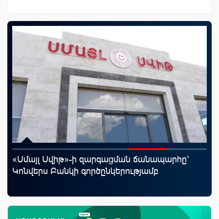
«Սմայլ Սվիթ»-ի զարգացման ճանապարհը՝
Ֆա
Կոնվերս Բանկի գործընկերությամբ
նե
առ