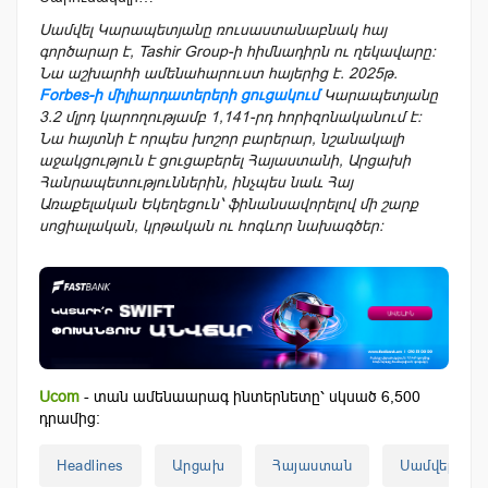
Սամվել Կարապետյանը ռուսաստանաբնակ հայ
գործարար է, Tashir Group-ի հիմնադիրն ու ղեկավարը։
Նա աշխարհի ամենահարուստ հայերից է. 2025թ.
Forbes-ի միլիարդատերերի ցուցակում
Կարապետյանը
3.2 մլրդ կարողությամբ 1,141-րդ հորիզոնականում է։
Նա հայտնի է որպես խոշոր բարերար, նշանակալի
աջակցություն է ցուցաբերել Հայաստանի, Արցախի
Հանրապետություններին, ինչպես նաև Հայ
Առաքելական Եկեղեցուն՝ ֆինանսավորելով մի շարք
սոցիալական, կրթական ու հոգևոր նախագծեր։
Ucom
- տան ամենաարագ ինտերնետը՝ սկսած 6,500
դրամից:
Headlines
Արցախ
Հայաստան
Սամվել Կա