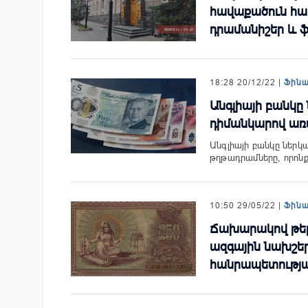
հավաքածուն համ
դրամանիշեր և
18:28 20/12/22 |
Ֆին
Անգլիայի բանկը ն
դիմանկարով առ
Անգլիայի բանկը ներկ
թղթադրամները, որոնք
10:50 29/05/22 |
Ֆին
Ճախարակով թել 
ազգային նախշե
հանրապետությա