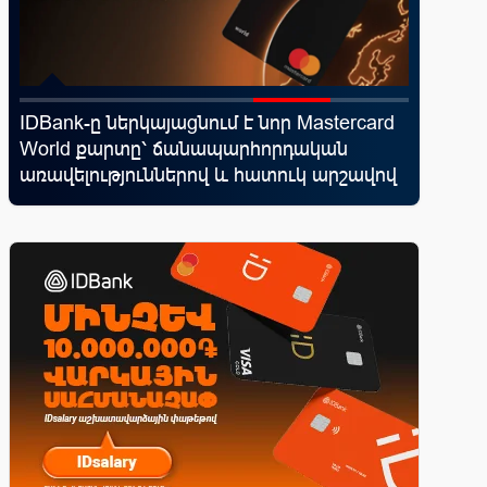
IDBank-ը ներկայացնում է նոր Mastercard
Ֆասթ Բ
ել
World քարտը՝ ճանապարհորդական
Սամմիթի
առավելություններով և հատուկ արշավով
պրոդուկ
առաջար