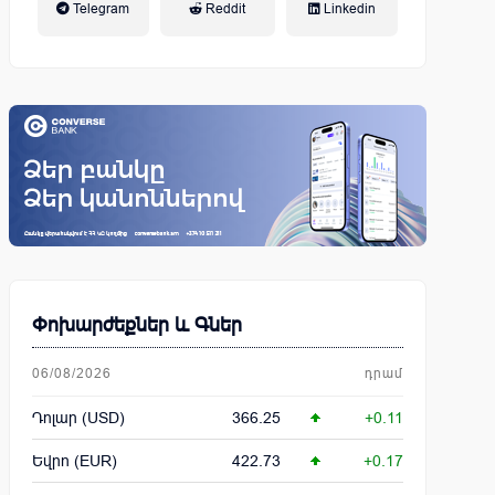
Telegram
Reddit
Linkedin
կենսաթոշակային համակարգ
Փոխարժեքներ և Գներ
06/08/2026
դրամ
Դոլար (USD)
366.25
+0.11
Եվրո (EUR)
422.73
+0.17