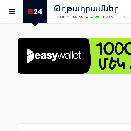
Թղթադրամներ
USD BUY - 364.50
+0.00
USD SELL - 366.
EUR BUY - 418.00
+0.00
EUR SELL - 425.
OIL: BRENT - 79.24
+1.23
WTI - 74.92
COMEX: GOLD - 4267.00
+3.33
SILVER - 
COMEX: PLATINUM - 1765.90
-0.21
LME: ALUMINIUM - 3184.00
-0.27
COPPER
LME: NICKEL - 17249.00
+0.09
TIN - 5526
LME: LEAD - 1877.50
-1.00
ZINC - 3643.0
FOREX: USD/JPY - 157.68
+0.12
EUR/GBP
FOREX: EUR/USD - 1.1548
+0.11
GBP/USD
STOCKS RUS: RTSI - 895.93
+1.68
STOCKS US: DOW JONES - 54349.12
+0.4
STOCKS US: S&P 500 - 7723.55
-0.17
STOCKS JAPAN: NIKKEI - 65683.26
-0.93
STOCKS CHINA: HANG SENG - 25530.28
-
STOCKS EUR: FTSE100 - 10888.30
+0.08
STOCKS EUR: DAX - 26126.30
-0.29
06/08/2026 CBA: USD - 366.25
+0.11
GBP 
06/08/2026 CBA: EURO - 422.73
+0.17
06/08/2026 CBA: GOLD - 49534
+1456
SI