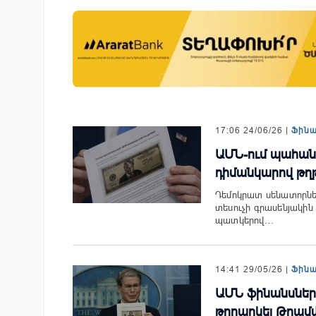
isa-ն ընդլայնում են
Moody’s-ը IDBank-ի վարկանի
մագործակցությունը՝
հեռանկարը փոխել է դրական
նտրոն լուծումների
տակով
17:06 24/06/26 |
Ֆին
ԱՄՆ-ում պահան
դիմանկարով թղ
Դեմոկրատ սենատորնե
տեսուչի գրասենյակի
պատկերով…
14:41 29/05/26 |
Ֆին
ԱՄՆ ֆինանսներ
թողարկել Թրամ