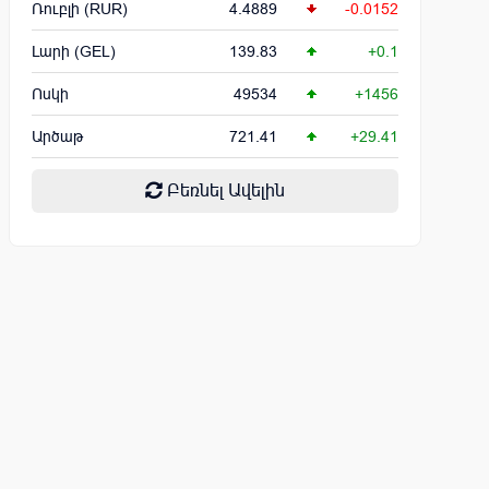
Ռուբլի (RUR)
4.4889
-0.0152
Լարի (GEL)
139.83
+0.1
Ոսկի
49534
+1456
Արծաթ
721.41
+29.41
Բեռնել Ավելին