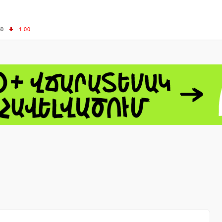
50
-1.00
00
-0.50
+0.54
62.10
+3.40
 - 13791.00
-0.12
8.00
+2.50
0
+1.43
 - 1.1548
+0.11
 - 1.3459
+0.04
9
NASDAQ - 26363.44
-0.83
TOPIX - 4055.85
+0.24
1.49
SSEC - 3900.35
+0.57
CAC40 - 8669.30
+0.03
- 493.08
-0.04
LVER - 721.41
+29.41