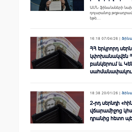
ԱՄՆ ֆինանսների նախ
դոլարանոց թղթադրա
եթե…
16:18 07/04/26 |
Ֆին
ՀՀ երկրորդ սեր
կփոխանակվեն Հ
բանկերում և Կ
սահմանափակում
18:38 20/01/26 |
Ֆին
2-րդ սերնդի «հ
վճարամիջոց կհա
դրանից հետո պ