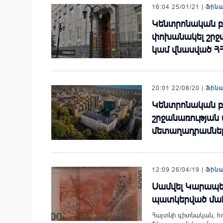
16:04 25/01/21 |
Ֆին
Կենտրոնական բա
փոխանակել շրջա
կամ վնասված Հ
20:01 22/08/20 |
Ֆին
Կենտրոնական բա
շրջանառության 
մետաղադրամների
12:09 26/04/19 |
Ֆին
Սամվել Կարապետ
պատկերված մահ
Հայտնի գիտնական, հ