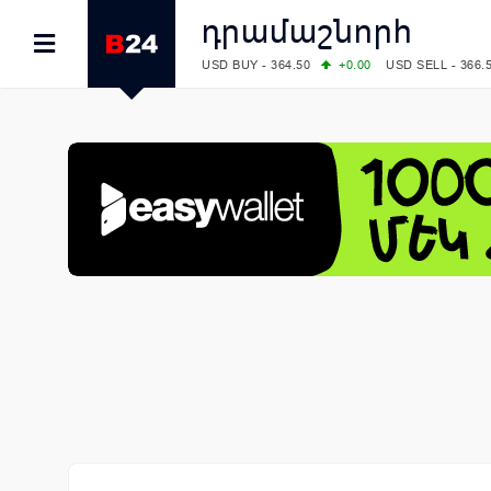
դրամաշնորհ
USD BUY - 364.50
+0.00
USD SELL - 366.
EUR BUY - 418.00
+0.00
EUR SELL - 425.
OIL: BRENT - 79.24
+1.23
WTI - 74.92
COMEX: GOLD - 4267.00
+3.33
SILVER - 
COMEX: PLATINUM - 1765.90
-0.21
LME: ALUMINIUM - 3184.00
-0.27
COPPER
LME: NICKEL - 17249.00
+0.09
TIN - 5526
LME: LEAD - 1877.50
-1.00
ZINC - 3643.0
FOREX: USD/JPY - 157.68
+0.12
EUR/GBP
FOREX: EUR/USD - 1.1548
+0.11
GBP/USD
STOCKS RUS: RTSI - 895.93
+1.68
STOCKS US: DOW JONES - 54349.12
+0.4
STOCKS US: S&P 500 - 7723.55
-0.17
STOCKS JAPAN: NIKKEI - 65683.26
-0.93
STOCKS CHINA: HANG SENG - 25530.28
-
STOCKS EUR: FTSE100 - 10888.30
+0.08
STOCKS EUR: DAX - 26126.30
-0.29
06/08/2026 CBA: USD - 366.25
+0.11
GBP 
06/08/2026 CBA: EURO - 422.73
+0.17
06/08/2026 CBA: GOLD - 49534
+1456
SI