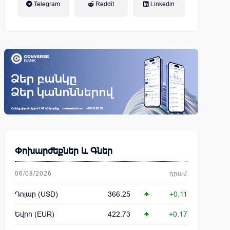
Telegram
Reddit
Linkedin
կենսաթոշակային համակարգ
Փոխարժեքներ և Գներ
06/08/2026
դրամ
Դոլար (USD)
366.25
+0.11
Եվրո (EUR)
422.73
+0.17