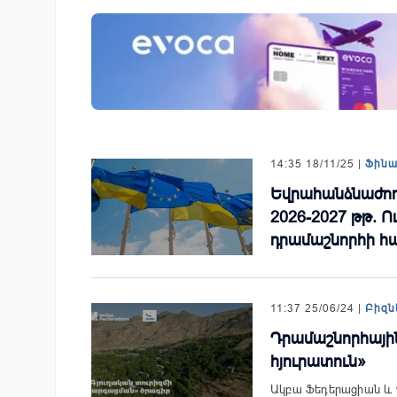
չպես են պատմության
Ֆասթ Բանկը Սևան Ստարտ
 մարզիկները կուտակել
Սամմիթին ներկայացրել է իր
ւնը
պրոդուկտներն ու քարտային
առաջարկները
14:35 18/11/25 |
Ֆին
Եվրահանձնաժող
2026-2027 թթ. Ո
դրամաշնորհի հ
11:37 25/06/24 |
Բիզն
Դրամաշնորհային
հյուրատուն»
Ակբա Ֆեդերացիան և 