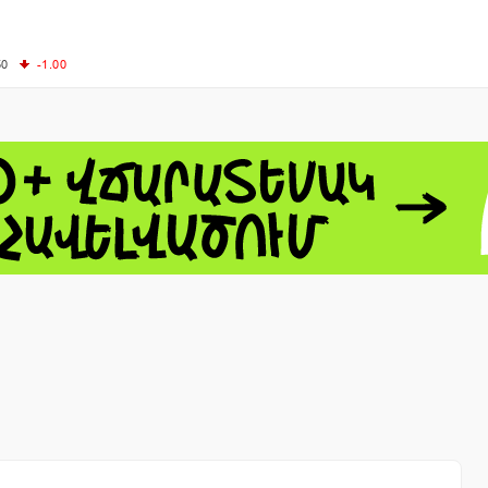
50
-1.00
00
-0.50
+0.54
62.10
+3.40
 - 13791.00
-0.12
8.00
+2.50
0
+1.43
 - 1.1548
+0.11
 - 1.3459
+0.04
9
NASDAQ - 26363.44
-0.83
TOPIX - 4055.85
+0.24
1.49
SSEC - 3900.35
+0.57
CAC40 - 8669.30
+0.03
- 493.08
-0.04
LVER - 721.41
+29.41