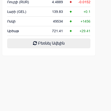
Ռուբլի (RUR)
4.4889
-0.0152
Լարի (GEL)
139.83
+0.1
Ոսկի
49534
+1456
Արծաթ
721.41
+29.41
Բեռնել Ավելին