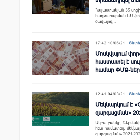
տրամադրվել տեղ
Հայաստանյան 35 սոցի
հաղթահարման ԵՄ ֆոնդ
ծավալով…
17:42 10/06/21 |
Տնտ
Մոսկվայում փո
հաստատել է սու
համար ՓՄՁ-ներ
12:41 04/03/21 |
Տնտ
Մեկնարկում է 
զարգացման» 202
Ակբա բանկը, Գերմանի
հետ համատեղ, մեկնա
զարգացման» 2021-20