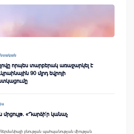
ափ
Կոնվերս Բանկը և Visa-ն ընդլայնում են
ռազմավարական համագործակցությունը
նոր հաճախորդակենտրոն լուծումների
զարգացման նպատակով
անսական
ովը որպես տարբերակ առաջարկել է
ւկրաինային 90 մլրդ եվրոյի
ատկացումը
ես
 մրցույթ. «Դարձի՛ր կանաչ
Գերմանիայի բնության պահպանության միության