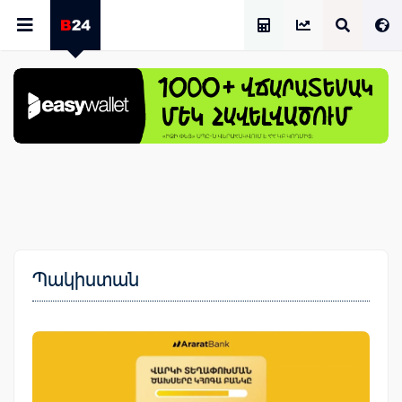
Աշխատավարձի Հաշվիչ
Պակիստան