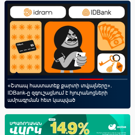
«Շտապ հաստատեք քարտի տվյալները»․
20
յին
IDBank-ը զգուշացնում է հյուրանոցների
խո
ամրագրման հետ կապված
ըն
զեղծարարությունների մասին
աճ