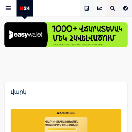
Աշխատավարձի Հաշվիչ
վարկ