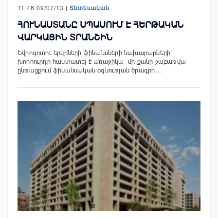
11:46 09/07/13 |
Տնտեսական
ՀՈՒՆԱՍՏԱՆԸ ՍՊԱՍՈՒՄ Է ՀԵՐԹԱԿԱՆ
ՎԱՐԿԱՅԻՆ ՏՐԱՆՇԻՆ
Եվրոգոտու երկրների ֆինանսների նախարարների
խորհուրդը հաստատել է առաջիկա մի քանի շաբաթվա
ընթացքում ֆինանսական օգնության ծրագրի…