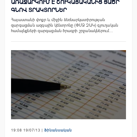
ԱՌԱՋԱՐԿՈՒՄ Է ՇՈՒԿԱՅԱԿԱՆԻՑ ՑԱԾՐ
ԳՆՈՎ ՏՐԱԿՏՈՐՆԵՐ
Հայաստանի փոքր և միջին ձեռնարկատիրության
զարգացման ազգային կենտրոնը (ՓՄՁ ԶԱԿ) գյուղական
համայնքների զարգացման ծրագրի շրջանակներում…
19:08 19/07/13 |
Ֆինանսական