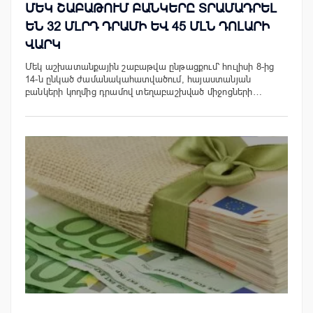
ՄԵԿ ՇԱԲԱԹՈՒՄ ԲԱՆԿԵՐԸ ՏՐԱՄԱԴՐԵԼ
ԵՆ 32 ՄԼՐԴ ԴՐԱՄԻ ԵՎ 45 ՄԼՆ ԴՈԼԱՐԻ
ՎԱՐԿ
Մեկ աշխատանքային շաբաթվա ընթացքում՝ հուլիսի 8-ից
14-ն ընկած ժամանակահատվածում, հայաստանյան
բանկերի կողմից դրամով տեղաբաշխված միջոցների…