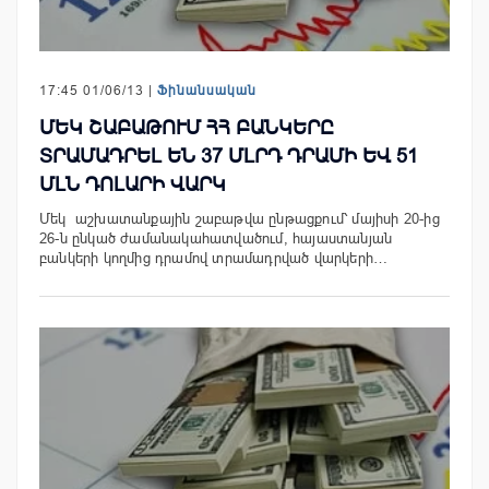
17:45 01/06/13 |
Ֆինանսական
ՄԵԿ ՇԱԲԱԹՈՒՄ ՀՀ ԲԱՆԿԵՐԸ
ՏՐԱՄԱԴՐԵԼ ԵՆ 37 ՄԼՐԴ ԴՐԱՄԻ ԵՎ 51
ՄԼՆ ԴՈԼԱՐԻ ՎԱՐԿ
Մեկ աշխատանքային շաբաթվա ընթացքում՝ մայիսի 20-ից
26-ն ընկած ժամանակահատվածում, հայաստանյան
բանկերի կողմից դրամով տրամադրված վարկերի…