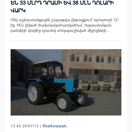
ԵՆ 33 ՄԼՐԴ ԴՐԱՄԻ ԵՎ 38 ՄԼՆ ԴՈԼԱՐԻ
ՎԱՐԿ
Մեկ աշխատանքային շաբաթվա ընթացքում՝ օգոստոսի 12-
ից 18-ն ընկած ժամանակահատվածում, հայաստանյան
բանկերի կողմից դրամով տեղաբաշխված միջոցների…
13:45 26/07/13 |
Տնտեսական