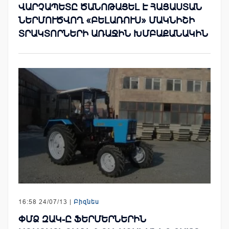
ՎԱՐՉԱՊԵՏԸ ԾԱՆՈԹԱՑԵԼ Է ՀԱՅԱՍՏԱՆ
ՆԵՐՄՈՒԾՎՈՂ «ԲԵԼԱՌՈՒՍ» ՄԱԿՆԻՇԻ
ՏՐԱԿՏՈՐՆԵՐԻ ԱՌԱՋԻՆ ԽՄԲԱՔԱՆԱԿԻՆ
16:58 24/07/13 |
Բիզնես
ՓՄՁ ԶԱԿ-Ը ՖԵՐՄԵՐՆԵՐԻՆ