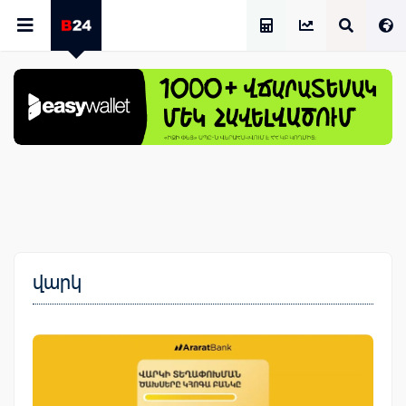
Աշխատավարձի Հաշվիչ
վարկ