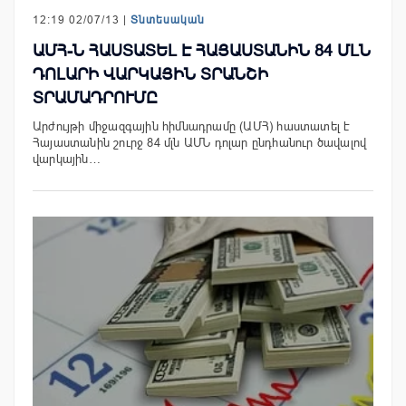
12:19 02/07/13 |
Տնտեսական
ԱՄՀ-Ն ՀԱՍՏԱՏԵԼ Է ՀԱՅԱՍՏԱՆԻՆ 84 ՄԼՆ
ԴՈԼԱՐԻ ՎԱՐԿԱՅԻՆ ՏՐԱՆՇԻ
ՏՐԱՄԱԴՐՈՒՄԸ
Արժույթի միջազգային հիմնադրամը (ԱՄՀ) հաստատել է
Հայաստանին շուրջ 84 մլն ԱՄՆ դոլար ընդհանուր ծավալով
վարկային…