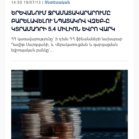
14:50 19/07/13 |
Տնտեսական
ԵՐԵՎԱՆՈՒՄ ՋՐԱՄԱՏԱԿԱՐԱՐՈՒՄԸ
ԲԱՐԵԼԱՎԵԼՈՒ ՆՊԱՏԱԿՈՎ ՎԶԵԲ-Ը
ԿՏՐԱՄԱԴՐԻ 5.4 ՄԻԼԻՈՆ ԵՎՐՈ ՎԱՐԿ
ՀՀ կառավարությունը` ի դեմս ՀՀ ֆինանսների նախարար
Դավիթ Սարգսյանի, և Վերակառուցման և զարգացման
եվրոպական բանկը`…