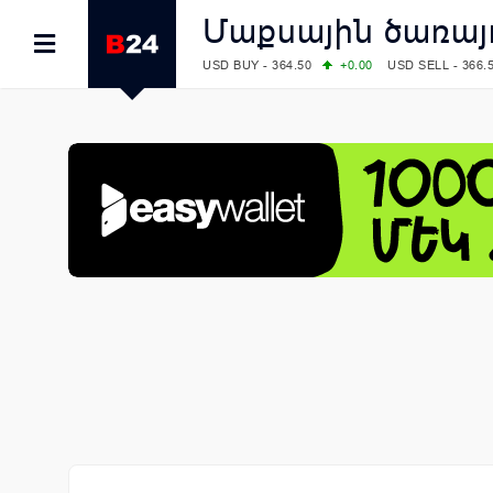
Մաքսային ծառայո
USD BUY - 364.50
+0.00
USD SELL - 366.
EUR BUY - 418.00
+0.00
EUR SELL - 425.
OIL: BRENT - 79.24
+1.23
WTI - 74.92
COMEX: GOLD - 4267.00
+3.33
SILVER - 
COMEX: PLATINUM - 1765.90
-0.21
LME: ALUMINIUM - 3184.00
-0.27
COPPER
LME: NICKEL - 17249.00
+0.09
TIN - 5526
LME: LEAD - 1877.50
-1.00
ZINC - 3643.0
FOREX: USD/JPY - 157.68
+0.12
EUR/GBP
FOREX: EUR/USD - 1.1548
+0.11
GBP/USD
STOCKS RUS: RTSI - 895.93
+1.68
STOCKS US: DOW JONES - 54349.12
+0.4
STOCKS US: S&P 500 - 7723.55
-0.17
STOCKS JAPAN: NIKKEI - 65683.26
-0.93
STOCKS CHINA: HANG SENG - 25530.28
-
STOCKS EUR: FTSE100 - 10888.30
+0.08
STOCKS EUR: DAX - 26126.30
-0.29
06/08/2026 CBA: USD - 366.25
+0.11
GBP 
06/08/2026 CBA: EURO - 422.73
+0.17
06/08/2026 CBA: GOLD - 49534
+1456
SI