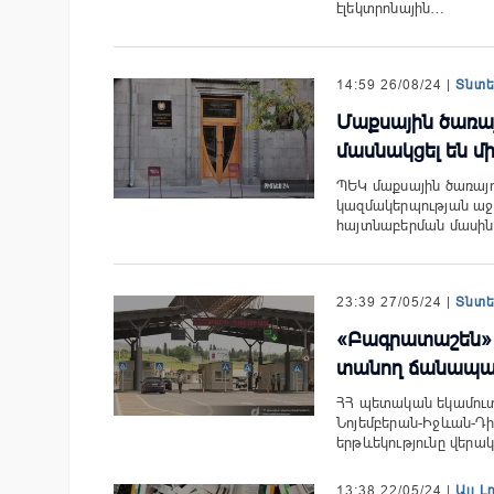
էլեկտրոնային…
14:59 26/08/24 |
Տնտ
Մաքսային ծառա
մասնակցել են մ
ՊԵԿ մաքսային ծառայ
կազմակերպության աջ
հայտնաբերման մասին
23:39 27/05/24 |
Տնտ
«Բագրատաշեն»
տանող ճանապար
ՀՀ պետական եկամուտ
Նոյեմբերան-Իջևան-Դի
երթևեկությունը վերա
13:38 22/05/24 |
Այլ Լ