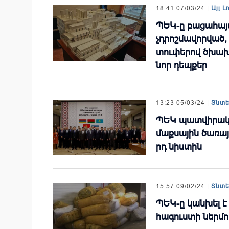
18:41 07/03/24 |
Այլ Լ
ՊԵԿ-ը բացահայտ
չդրոշմավորված,
տուփերով ծխախ
նոր դեպքեր
13:23 05/03/24 |
Տնտ
ՊԵԿ պատվիրակո
մաքսային ծառայո
րդ նիստին
15:57 09/02/24 |
Տնտ
ՊԵԿ-ը կանխել է
հագուստի ներմո