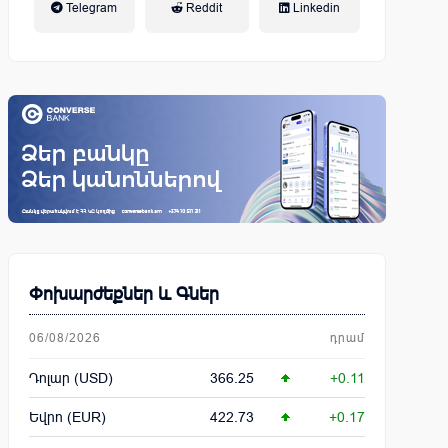
Telegram
Reddit
Linkedin
կենսաթոշակային համակարգ
Փոխարժեքներ և Գներ
06/08/2026
դրամ
Դոլար (USD)
366.25
+0.11
Եվրո (EUR)
422.73
+0.17