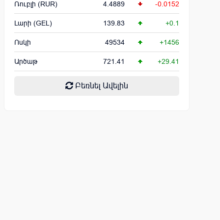
Ռուբլի (RUR)
4.4889
-0.0152
Լարի (GEL)
139.83
+0.1
Ոսկի
49534
+1456
Արծաթ
721.41
+29.41
Բեռնել Ավելին