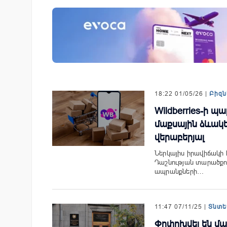
չպես են պատմության
Ֆասթ Բանկը Սևան Ստարտ
 մարզիկները կուտակել
Սամմիթին ներկայացրել է իր
ւնը
պրոդուկտներն ու քարտային
առաջարկները
18:22 01/05/26 |
Բիզն
Wildberries-ի 
մաքսային ձևակ
վերաբերյալ
Ներկայիս իրավիճակի
Դաշնության տարածքո
ապրանքների…
11:47 07/11/25 |
Տնտե
Փոփոխվել են մա