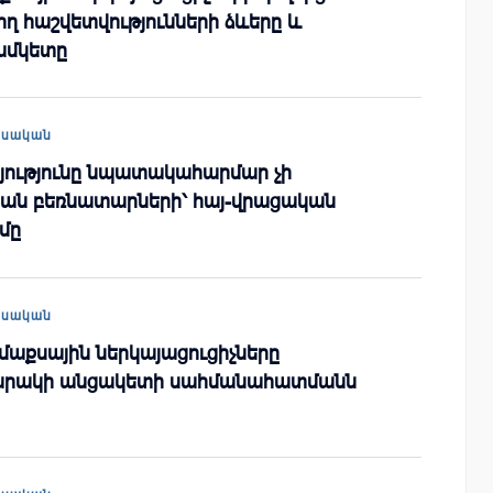
ղ հաշվետվությունների ձևերը և
ամկետը
եսական
յությունը նպատակահարմար չի
կան բեռնատարների՝ հայ-վրացական
մը
եսական
մաքսային ներկայացուցիչները
գարակի անցակետի սահմանահատմանն