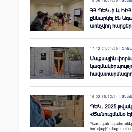
15:06 15/04/25 |
Տնտ
ՀՀ ՊԵԿ-ի և ԻԻՀ
քննարկել են Ա
առնչվող հարցեր
17:12 21/01/25 |
Ֆին
Մաքսային փորձ
կազմակերպությո
հավատարմագրու
16:02 30/12/24 |
Տնտ
ՊԵԿ. 2025 թվակ
«Ծանուցման» է
Պետական եկամուտների
հունվարին մաքսային 