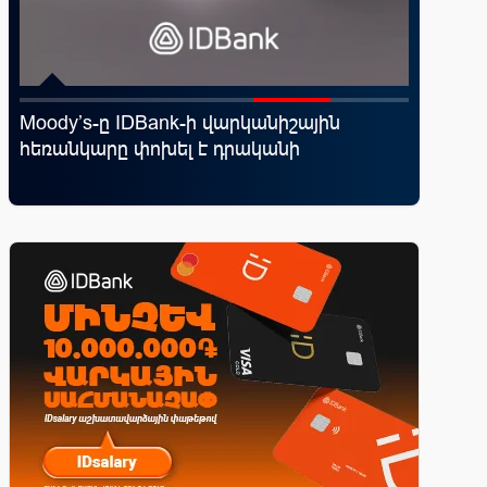
d
Moody’s-ը IDBank-ի վարկանիշային
Կոնվերս
հեռանկարը փոխել է դրականի
ռազմավ
վ
նոր հաճ
զարգաց