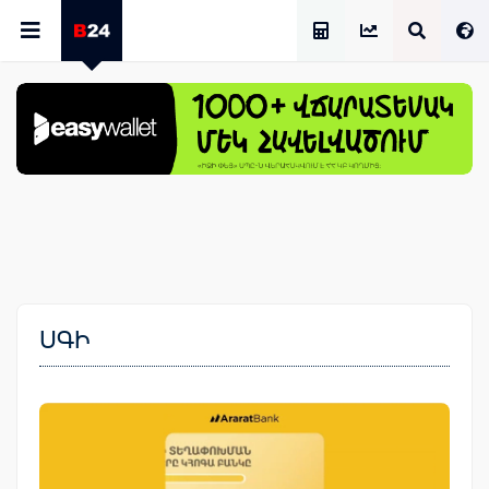
Աշխատավարձի Հաշվիչ
ՍԳԻ