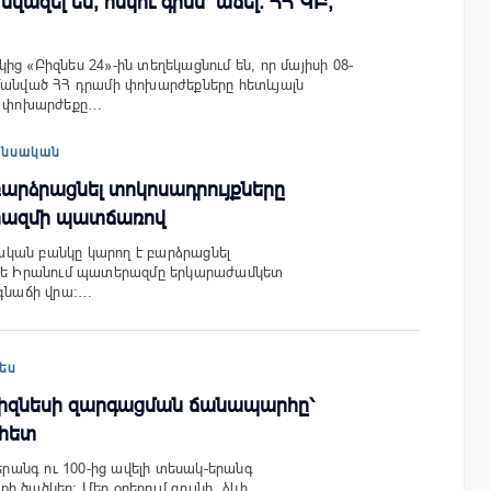
նվազել են, ոսկու գինն՝ աճել. ՀՀ ԿԲ,
ց «Բիզնես 24»-ին տեղեկացնում են, որ մայիսի 08-
մանված ՀՀ դրամի փոխարժեքները հետևյալն
D) փոխարժեքը…
անսական
բարձրացնել տոկոսադրույքները
րազմի պատճառով
կան բանկը կարող է բարձրացնել
եթե Իրանում պատերազմը երկարաժամկետ
 գնաճի վրա:…
ես
 Բիզնեսի զարգացման ճանապարհը՝
 հետ
 երանգ ու 100-ից ավելի տեսակ-երանգ
ի ծածկեր։ Մեր օրերում գույնի, ձևի…