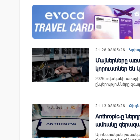
զարգացման
Ucom-ի աջակցությամբ ներկ
երս Բանկի
«Մտապահիր կենդանիներին
խաղը
21:26 08/05/26 |
Կրի
Մայներները առա
կորուստներ են կ
2026 թվականի առաջին
ընկերությունները զգա
21:13 08/05/26 |
Բիզն
Anthropic-ը նե
ամռանը գերազան
Արհեստական ​​բանակա