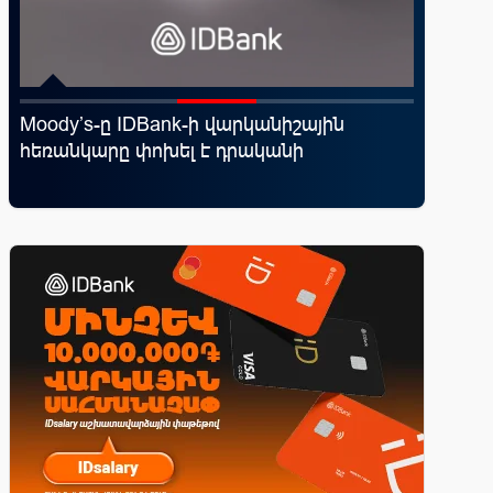
Moody’s-ը IDBank-ի վարկանիշային
«Շտապ 
հեռանկարը փոխել է դրականի
IDBank-
ամրագր
զեղծարա