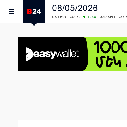
08/05/2026
USD BUY - 364.50
+0.00
USD SELL - 366.
EUR BUY - 419.00
+1.00
EUR SELL - 425.
OIL: BRENT - 82.38
-1.22
WTI - 78.18
COMEX: GOLD - 4340.70
+2.33
SILVER - 
COMEX: PLATINUM - 1759.60
+0.55
LME: ALUMINIUM - 3184.00
-0.27
COPPER
LME: NICKEL - 17249.00
+0.09
TIN - 5526
LME: LEAD - 1877.50
-1.00
ZINC - 3643.0
FOREX: USD/JPY - 157.76
-0.39
EUR/GBP
FOREX: EUR/USD - 1.1558
+0.32
GBP/USD
STOCKS RUS: RTSI - 874.64
-1.12
STOCKS US: DOW JONES - 54036.93
+0.2
STOCKS US: S&P 500 - 7757.64
+0.62
STOCKS JAPAN: NIKKEI - 65606.71
-0.12
STOCKS CHINA: HANG SENG - 25668.03
+
STOCKS EUR: FTSE100 - 10901.09
+0.31
STOCKS EUR: DAX - 26319.45
+0.69
07/08/2026 CBA: USD - 366.17
-0.08
GBP 
07/08/2026 CBA: EURO - 422.12
-0.61
07/08/2026 CBA: GOLD - 50244
+710
SIL