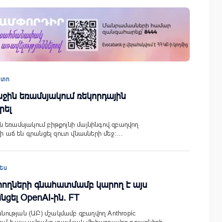
այացվեց
Ֆասթ Բանկը Սևան Ստարտափ
» կրթական
Սամմիթին ներկայացրել է իր
պրոդուկտներն ու քարտային
պտո
առաջարկները
ջին եռամսյակում ռեկորդային
րել
 եռամսյակում բիթքոյնի մայնինգով զբաղվող
լի աճ են գրանցել զուտ վնասների մեջ:…
ես
րդրողների գնահատմամբ կարող է այս
ցել OpenAI-ին. FT
նության (ԱԲ) մշակմամբ զբաղվող Anthropic