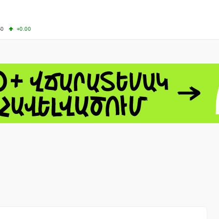
50
+0.00
00
+0.50
+0.23
63.33
+3.08
 - 13791.00
-0.12
8.00
+2.50
0
+1.43
 - 1.1558
+0.32
 - 1.3488
+0.30
8
NASDAQ - 26690.62
+1.30
TOPIX - 4074.93
+0.47
0.54
SSEC - 3940.04
+1.02
CAC40 - 8714.93
+0.17
- 492.1
-0.98
VER - 726.78
+5.37