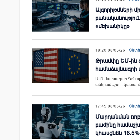
Ալգորիթմների 
բանականություն
«մեխանիկը»
18:20 08/05/26 |
Տնտ
Թրամփը ԵՄ-ին զ
համաձայնագրի 
ԱՄՆ նախագահ Դոնալդ
անհրաժեշտ է կատարե
17:45 08/05/26 |
Տնտ
Մարդանման ռոբ
բաժինը համաշխ
կհասցնեն 16.5%