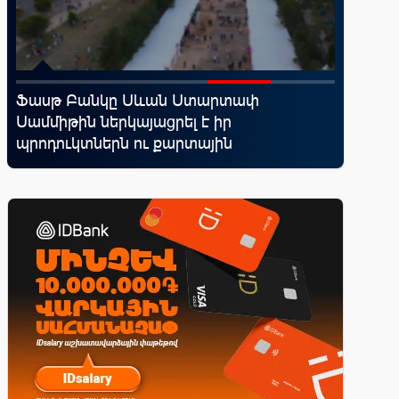
․
Ֆասթ Բանկը Սևան Ստարտափ
Moody’s
Սամմիթին ներկայացրել է իր
հեռանկ
պրոդուկտներն ու քարտային
առաջարկները