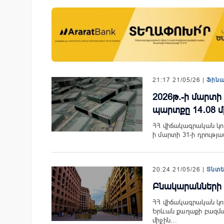
զարգացման
Ucom-ի աջակցությամբ ներկ
երս Բանկի
«Մտապահիր կենդանիներին
խաղը
21:17 21/05/26 |
Ֆին
2026թ.-ի մարտի
պարտքը 14․08 մլր
ՀՀ վիճակագրական կո
ի մարտի 31-ի դրությ
20:24 21/05/26 |
Տնտ
Բնակարանների գ
ՀՀ վիճակագրական կոմ
Երևան քաղաքի բազմա
միջին…