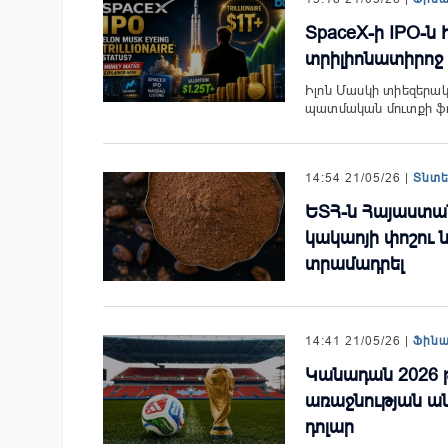
SpaceX-ի IPO-ն 
տրիլիոնատիրոջ
Իլոն Մասկի տիեզերակ
պատմական մուտքի ֆոն
14:54 21/05/26 |
Տնտ
ԵՏՀ-ն Հայաստան
կակաոյի փոշու 
տրամադրել
14:41 21/05/26 |
Ֆին
Կանադան 2026 
առաջնության ան
դոլար