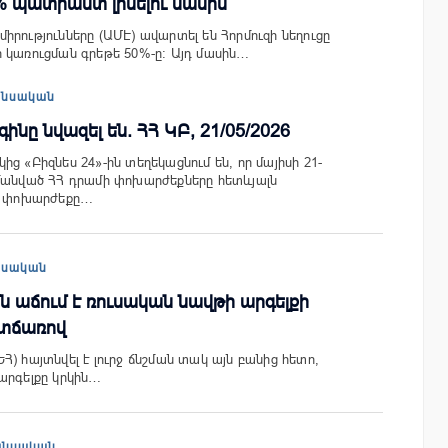
% պատրաստ լինելու մասին
իրությունները (ԱՄԷ) ավարտել են Հորմուզի նեղուցը
 կառուցման գրեթե 50%-ը։ Այդ մասին…
անսական
գինը նվազել են. ՀՀ ԿԲ, 21/05/2026
ց «Բիզնես 24»-ին տեղեկացնում են, որ մայիսի 21-
մանված ՀՀ դրամի փոխարժեքները հետևյալն
D) փոխարժեքը…
եսական
մն աճում է ռուսական նավթի արգելքի
տճառով
) հայտնվել է լուրջ ճնշման տակ այն բանից հետո,
արգելքը կրկին…
անսական