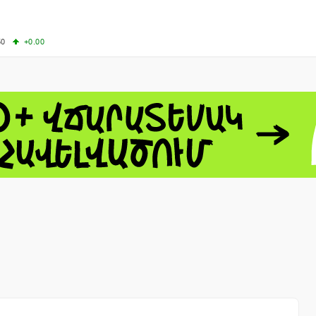
50
+0.00
00
+0.50
+0.23
63.33
+3.08
 - 13791.00
-0.12
8.00
+2.50
0
+1.43
 - 1.1558
+0.32
 - 1.3488
+0.30
8
NASDAQ - 26690.62
+1.30
TOPIX - 4074.93
+0.47
0.54
SSEC - 3940.04
+1.02
CAC40 - 8714.93
+0.17
- 492.1
-0.98
VER - 726.78
+5.37