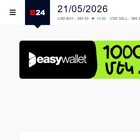
21/05/2026
USD BUY - 364.50
+0.00
USD SELL - 366.
EUR BUY - 419.00
+1.00
EUR SELL - 425.
OIL: BRENT - 82.38
-1.22
WTI - 78.18
COMEX: GOLD - 4340.70
+2.33
SILVER - 
COMEX: PLATINUM - 1759.60
+0.55
LME: ALUMINIUM - 3184.00
-0.27
COPPER
LME: NICKEL - 17249.00
+0.09
TIN - 5526
LME: LEAD - 1877.50
-1.00
ZINC - 3643.0
FOREX: USD/JPY - 157.76
-0.39
EUR/GBP
FOREX: EUR/USD - 1.1558
+0.32
GBP/USD
STOCKS RUS: RTSI - 874.64
-1.12
STOCKS US: DOW JONES - 54036.93
+0.2
STOCKS US: S&P 500 - 7757.64
+0.62
STOCKS JAPAN: NIKKEI - 65606.71
-0.12
STOCKS CHINA: HANG SENG - 25668.03
+
STOCKS EUR: FTSE100 - 10901.09
+0.31
STOCKS EUR: DAX - 26319.45
+0.69
07/08/2026 CBA: USD - 366.17
-0.08
GBP 
07/08/2026 CBA: EURO - 422.12
-0.61
07/08/2026 CBA: GOLD - 50244
+710
SIL