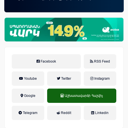
առաջարկները
ամ
զե
Facebook
RSS Feed
Youtube
Twitter
Instagram
Google
Աշխատավարձի Հաշվիչ
եկամտային հարկ, կուտակային
Telegram
Reddit
Linkedin
կենսաթոշակային համակարգ