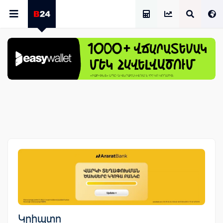
Աշխատավարձի Հաշվիչ
Կրիպտո