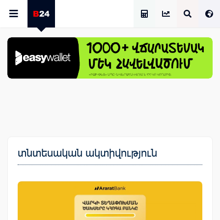
Աշխատավարձի Հաշվիչ
տնտեսական ակտիվություն