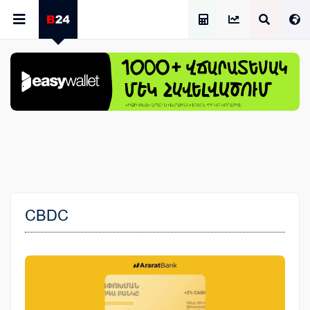
Աշխատավարձի Հաշվիչ
CBDC