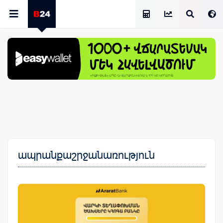
Աշխատավարձի Հաշվիչ
ապրանքաշրջանառություն