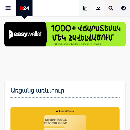
Աշխատավարձի Հաշվիչ
Առցանց առևտուր