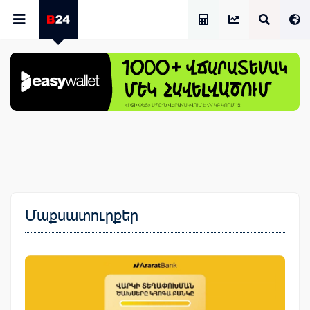
Աշխատավարձի Հաշվիչ
Մաքսատուրքեր