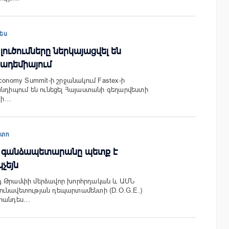
ես
ն լուծումները ներկայացվել են
ադեմիայում
conomy Summit-ի շրջանակում Fastex-ի
անդիպում են ունեցել Հայաստանի գեղարվեստի
յի…
պտո
Ն գանձապետարանը պետք է
չեյն
դ Թրամփի մերձավոր խորհրդական և ԱՄՆ
ունավետության դեպարտամենտի (D.O.G.E.)
 հանդես…