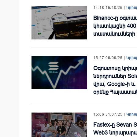
14:18 15/10/25 |
Կրի
Binance-ը օգտ
կհատկացնի 400 մ
տատանումների
15:27 06/09/25 |
Կրի
Օգոստոսը կրիպտ
ներդրումներ Sol
վրա, Google-ի և
օրենք Հայաստա
15:06 31/07/25 |
Կրի
Fastex-ը Sevan S
Web3 նորարարակ