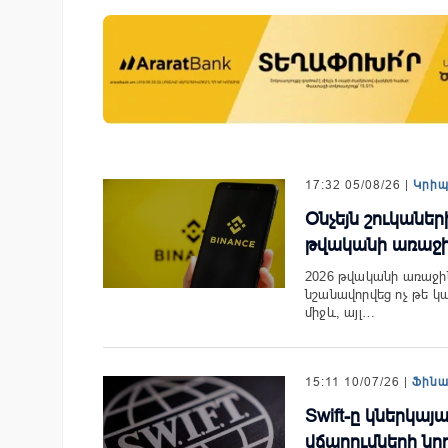
 քարտի տվյալները»․
Ֆասթ Բանկը Սևան Ստարտ
ում է հյուրանոցների
Սամմիթին ներկայացրել է իր
կապված
պրոդուկտներն ու քարտային
երի մասին
առաջարկները
17:32 05/08/26 |
Կրի
Օնչեյն շուկանե
թվականի առաջի
2026 թվականի առաջի
նշանավորվեց ոչ թե 
միջև, այլ…
15:11 10/07/26 |
Ֆին
Swift-ը կներկայ
վճարումների ն