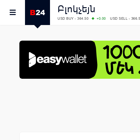
Բլոկչեյն
USD BUY - 364.50
+0.00
USD SELL - 366.
EUR BUY - 418.00
+0.00
EUR SELL - 424.
OIL: BRENT - 83.40
+5.25
WTI - 78.00
COMEX: GOLD - 4242.00
-0.59
SILVER - 
COMEX: PLATINUM - 1749.90
-0.91
LME: ALUMINIUM - 3184.00
-0.27
COPPER
LME: NICKEL - 17249.00
+0.09
TIN - 5526
LME: LEAD - 1877.50
-1.00
ZINC - 3643.0
FOREX: USD/JPY - 158.37
+0.44
EUR/GBP
FOREX: EUR/USD - 1.1521
-0.23
GBP/USD
STOCKS RUS: RTSI - 884.56
-1.27
STOCKS US: DOW JONES - 53885.10
-0.85
STOCKS US: S&P 500 - 7709.96
-0.18
STOCKS JAPAN: NIKKEI - 65606.71
-0.12
STOCKS CHINA: HANG SENG - 25668.03
+
STOCKS EUR: FTSE100 - 10867.89
-0.19
STOCKS EUR: DAX - 26140.13
+0.05
07/08/2026 CBA: USD - 366.17
-0.08
GBP 
07/08/2026 CBA: EURO - 422.12
-0.61
07/08/2026 CBA: GOLD - 50244
+710
SIL