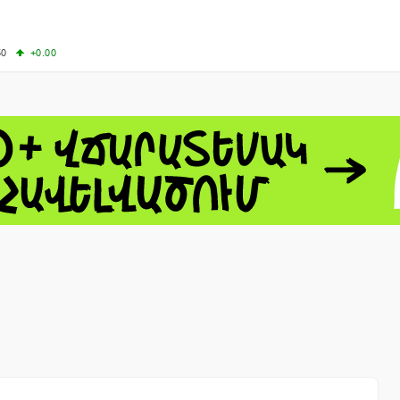
50
+0.00
50
-0.50
+4.11
61.44
-1.06
 - 13791.00
-0.12
8.00
+2.50
0
+1.43
 - 1.1521
-0.23
 - 1.3448
-0.08
NASDAQ - 26348.35
-0.06
TOPIX - 4074.93
+0.47
0.54
SSEC - 3940.04
+1.02
CAC40 - 8699.71
+0.35
- 492.1
-0.98
VER - 726.78
+5.37