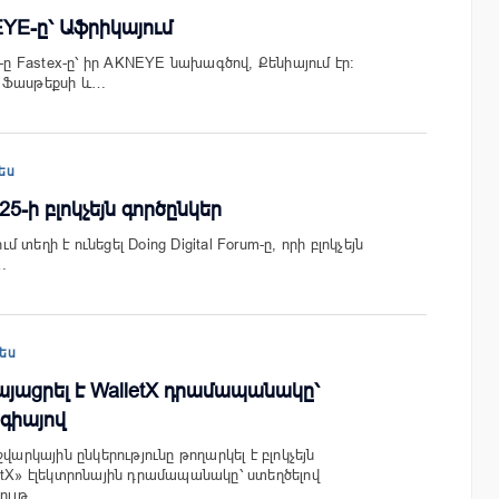
EYE-ը՝ Աֆրիկայում
1-ը Fastex-ը՝ իր AKNEYE նախագծով, Քենիայում էր:
 Ֆասթեքսի և…
ես
25-ի բլոկչեյն գործընկեր
ւմ տեղի է ունեցել Doing Digital Forum-ը, որի բլոկչեյն
…
ես
րկայացրել է WalletX դրամապանակը՝
ոգիայով
վարկային ընկերությունը թողարկել է բլոկչեյն
etX» էլեկտրոնային դրամապանակը՝ ստեղծելով
կույթ…