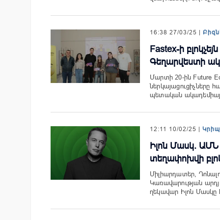
16:38 27/03/25 |
Բիզն
Fastex-ի բլոկչեյ
Գեղարվեստի ակ
Մարտի 20-ին Future E
ներկայացուցիչները հ
պետական ակադեմիա
12:11 10/02/25 |
Կրի
Իլոն Մասկ. ԱՄ
տեղափոխվի բլոկ
Միլիարդատեր, Դոնալ
Կառավարության արդյ
ղեկավար Իլոն Մասկը