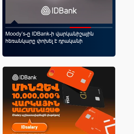
Moody’s-ը IDBank-ի վարկանիշային
«Սմայլ 
ն
հեռանկարը փոխել է դրականի
ճանապա
գործընկ