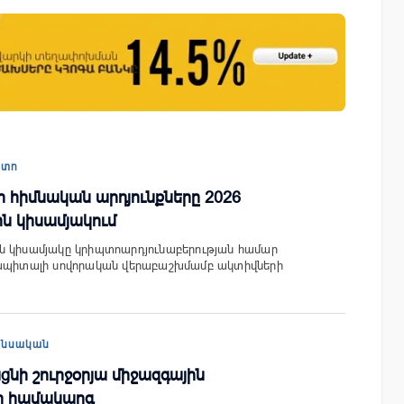
ափ
Ucom-ի աջակցությամբ ներկայացվեց
«Մտապահիր կենդանիներին» կրթակա
խաղը
պտո
րի հիմնական արդյունքները 2026
ն կիսամյակում
ն կիսամյակը կրիպտոարդյունաբերության համար
կապիտալի սովորական վերաբաշխմամբ ակտիվների
անսական
ացնի շուրջօրյա միջազգային
որ համակարգ