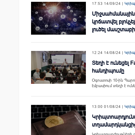
17:53 14/09/24 |
Կրի
Միջսահմանային 
կրճատվել բլոկչե
լուծել մասշտաբ
12:24 14/08/24 |
Կրի
Տեղի է ունեցել 
հանդիպումը
Օգոստոսի 10-ին Պարո
էմբասիում տեղի է ուն
13:00 01/08/24 |
Կրի
Կրիպտոարդյունա
տղամարդկանցից
Կրիպտոարժույթների ո