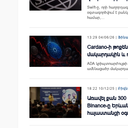
Swift-ը, որի հաղորդ
օգտագործվում է բանկ
համար,…
13:29 04/06/26 |
Ֆին
Cardano-ի թոքե
մակարդակին և 
ADA կրիպտոարժույթի գ
ամենացածր մակարդակ
18:22 10/12/25 |
Բիզն
Առավել քան 300
Binance-ը Երևան
հայաստանցի օգ