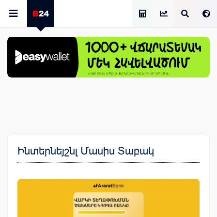
Աշխատավարձի Հաշվիչ
Ինտերնեյշնլ Մասիս Տաբակ