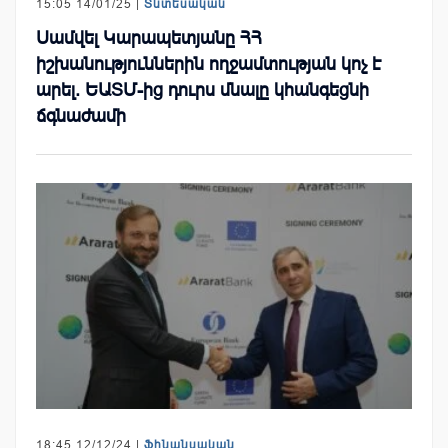
15:05 14/01/25 |
Տնտեսական
Սամվել Կարապետյանը ՀՀ
իշխանություններին ողջամտության կոչ է
արել. ԵԱՏՄ-ից դուրս մնալը կհանգեցնի
ճգնաժամի
18:45 12/12/24 |
Ֆինանսական