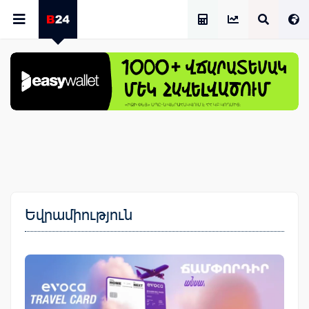
Աշխատավարձի Հաշվիչ
Եվրամիություն