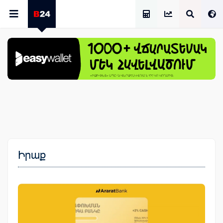
Աշխատավարձի Հաշվիչ
Իրաք