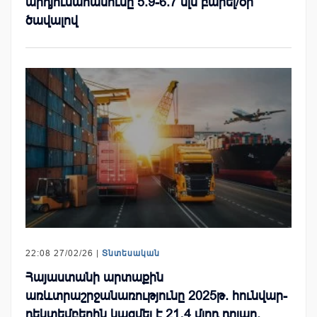
արդյունահանումը 5.9-6.7 մլն բարել/օր
ծավալով
22:08 27/02/26 |
Տնտեսական
Հայաստանի արտաքին
առևտրաշրջանառությունը 2025թ. հունվար-
դեկտեմբերին կազմել է 21․4 մլրդ դոլար.